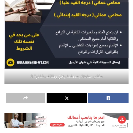
مكتب محاماة بمسقط يعلن وظائف شاغرة 3