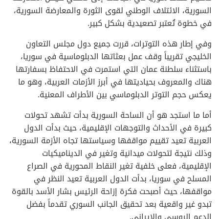
السورية، الائتلاف الوطني لقوى الثورة والمعارضة السورية،
في خطوة تُعتبر تصعيدية بشكل كبير.
وفي إطار هذه التوترات، قررت جميع دول مجلس التعاون
الخليجي تقريباً وقف عمل بعثاتها الدبلوماسية في سوريا،
باستثناء سلطنة عمان التي استمرت في الاحتفاظ بسفارتها
هناك والمعروف بحياديتها في أبرز الأزمات العربية، وهو ما
يعكس حجم التوتر الدبلوماسي بين الأطراف المعنية.
أما ما استجد هو أن الساحة السورية بدأت تشهد تحولات
كبيرة في الأحداث والتوجهات الإقليمية، حيث بدأت الدول
العربية تعيد تقييم مواقفها وسياستها تجاه الأزمة السورية،
وذلك نتيجة لتحولات ميدانية وتغير في الديناميكيات
الإقليمية، فعلى خلفية تغير النقاط المحورية في الصراع
المسلح في سوريا، بدأت الدول العربية تعيد النظر في
مواقفها، حيث أصبحت فكرة إزاحة الرئيس بشار الأسد بالقوة
تبدو غير واقعية بعد تحقيق الجانب السوري تقدماً بفضل
الدعم الروسي والإيراني.