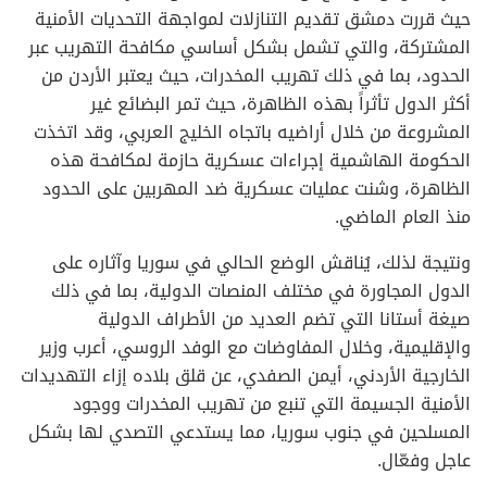
حيث قررت دمشق تقديم التنازلات لمواجهة التحديات الأمنية
المشتركة، والتي تشمل بشكل أساسي مكافحة التهريب عبر
الحدود، بما في ذلك تهريب المخدرات، حيث يعتبر الأردن من
أكثر الدول تأثراً بهذه الظاهرة، حيث تمر البضائع غير
المشروعة من خلال أراضيه باتجاه الخليج العربي، وقد اتخذت
الحكومة الهاشمية إجراءات عسكرية حازمة لمكافحة هذه
الظاهرة، وشنت عمليات عسكرية ضد المهربين على الحدود
منذ العام الماضي.
ونتيجة لذلك، يُناقش الوضع الحالي في سوريا وآثاره على
الدول المجاورة في مختلف المنصات الدولية، بما في ذلك
صيغة أستانا التي تضم العديد من الأطراف الدولية
والإقليمية، وخلال المفاوضات مع الوفد الروسي، أعرب وزير
الخارجية الأردني، أيمن الصفدي، عن قلق بلاده إزاء التهديدات
الأمنية الجسيمة التي تنبع من تهريب المخدرات ووجود
المسلحين في جنوب سوريا، مما يستدعي التصدي لها بشكل
عاجل وفعّال.