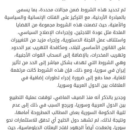
تم تحديد هذه الشروط ضمن مجالات محددة، بما يسمى
بالمبادرة الأردنية، مع التركيز على الفئات الإنسانية والسياسية
والأمنية، حيث تضمنت هذه الشروط مجموعة من القضايا
الملحة مثل عودة اللاجئين، وإجراءات الإصلاح السياسي،
واستئناف عمل اللجنة الدستورية، وإجراء مزيد من التغييرات
على القانون الأساسي للبلاد، ومكافحة التهريب عبر الحدود
وتهريب المخدرات، بالإضافة إلى انسحاب القوات الأجنبية،
وهي الشروط التي تهدف بشكل مباشر إلى الحد من تأثير
إيران في سوريا، ومع ذلك، فإن هذه الشروط كانت مرتفعة
للغاية، مما دفع إلى ضرورة إجراء تطورات إضافية في
العلاقات بين الدول العربية وسوريا.
وجدير بالذكر أنه منذ الصيف الماضي، توقفت عملية التطبيع
بين الدول العربية وسوريا، ويرجع السبب في ذلك إلى عدم
تلبية الحكومة السورية بعض المطالب المطروحة أمامها،
ونتيجة لذلك، لم تشهد دول الخليج أي تدفق للاستثمارات نحو
سوريا، وتعقدت أيضاً الجهود لفتح البعثات الدبلوماسية، حيث