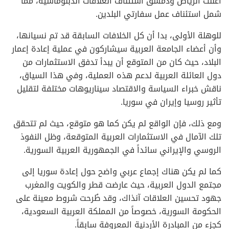
أعلنت الرياض ودمشق استئناف العلاقات الدبلوماسية، مما
شمل استئناف عمل سفارتي البلدين.
للوهلة الأولى، بدا أن كل الخلافات السابقة قد تم نسيانها،
وأن أعضاء الجامعة العربية سيشاركون في عملية إعادة إعمار
البلاد، حيث كان من المتوقع أن يبدأ تدفق الاستثمارات من
دول العائلة العربية لدعم هذه العملية، وفي هذا السياق،
ناقش خبراء السياسة والاقتصاد سيناريوهات مختلفة لتقليل
تأثير روسيا وإيران في سوريا.
ومع ذلك، فإن الواقع لم يكن كما هو متوقع، حيث لم تتحقق
تلك الآمال في الاستثمارات العربية المتوقعة، وظل النفوذ
الروسي والإيراني سائداً في الجمهورية العربية السورية.
كما لم يكن هناك إجماع عربي واضح حول إعادة سوريا إلى
مجتمع الدول العربية، حيث عارضت قطر والكويت والمغرب
جهود تحسين العلاقات آنذاك، وقد طُرحت شروط معينة على
الحكومة السورية، خصوصاً من المملكة العربية السعودية،
كجزء من المبادرة الأردنية المعروفة سابقاً.