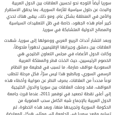
سوريا أيضاً التوجه نحو تحسين العلاقات بين الدول العربية
والبحث عن حلول سياسية للأزمة السورية، بما يحقق الاستقرار
والأمن في المنطقة بشكل عام، ومع ذلك، يبقى هناك تحدي
كبير أمام هذه الجهود، خاصة في ظل التعقيدات السياسية
والمصالح الدولية المتشابكة في سوريا.
وبعد انتشار أحداث الربيع العربي ووصولها إلى سوريا، شهدت
العلاقات بين دمشق وجيرانها الإقليميين تدهوراً ملحوظاً،
وكانت الدول الأعضاء في مجلس التعاون الخليجي هي
الخصوم الرئيسيين، حيث اتخذت قطر والمملكة العربية
السعودية مواقف صارمة، ما تسبب في قطيعة مع النظام
الرسمي السوري، وبالطبع هذا ليس سرّاً، فكل مرحلة تتطلب
نوعاً محدداً من العلاقات، بصرف النظر عن صوابية وأخطاء هذه
المواقف، فقد وصلت العلاقات بين سوريا والدول الخليجية
إلى أعلى نقطة تصعيد في نوفمبر 2011، عندما قررت جامعة
الدول العربية بالإجماع شبه الكامل سحب العضوية من
الحكومة السورية وتجريدها منها، وبعد هذه الخطوة، تم
تسليم مقعد سوريا في الجامعة إلى ممثلي هيكل المعارضة