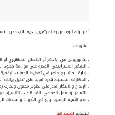
أعلن بنك نزوى عن رغبته بتعيين لديه نائب مدير ا
الشروط :
. بكالوريوس في الإعلام أو الاتصال الجماهيري أو 
. التفكير الاستراتيجي: القدرة على مواءمة جهود ال
. إدارة المشاريع: ماهر في تخطيط الحملات الرقمية 
. المهارات التحليلية: قدرة قوية على تحليل بيانات 
. الإبداع والابتكار: قادر على تطوير محتوى وتجارب 
. التعاون والعمل الجماعي: القدرة على التنسيق عبر 
. محو الأمية الرقمية: بارع في الأدوات والمنصات الرقمية مثل SEO/SEM وCRM والتسويق عبر البريد الإلكتروني ووسائل التواصل ا
للتقديم
اضغط هنا