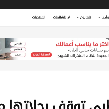
وأدب
تلفزيون
لا للشائعات
المنتديات
ظبي توقف رحلاتها م