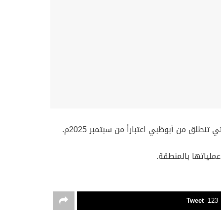
Tweet
123