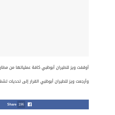
وأرجعت ‎ويز للطيران ‎أبوظبي القرار إلى تحديات تشغيلية وتطورات جيوسياسية في الشرق الأوسط أثرت على استدامة عملياتها بالمنطقة.
Share
196