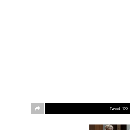
Tweet
123