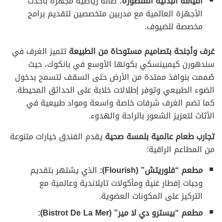
اللياقة البدنية المتطورة:
صالة رياضية مجهزة بأحدث
الأجهزة العالمية مع مدربين متخصصين لتقديم برامج
مخصصة للضيوف.
غرف وأجنحة بتصاميم مستوحاة من الطبيعة
تتميز الغرف في
سندهورن كيمبينسكي بكونها الأوسع في بانكوك، حيث
صُممت بنوافذ ممتدة من الأرض حتى السقف لتسمح بدخول
الضوء الطبيعي وتوفر إطلالات خلابة على الحدائق المحيطة.
كما تضم الغرف شرفات خاصة واسعة ومواد طبيعية في
الأثاث لتعزيز الشعور بالراحة والهدوء.
تجارب طعام عالمية بلمسة صحية
يقدم الفندق خيارات متنوعة
من المطاعم الراقية:
مطعم “فلوريتش” (Flourish):
الذي يشتهر بتقديم
وجبات إفطار غنية ومأكولات تايلاندية وعالمية مع
التركيز على المكونات العضوية.
مطعم “بيسترو دي لا مير” (Bistrot De La Mer):