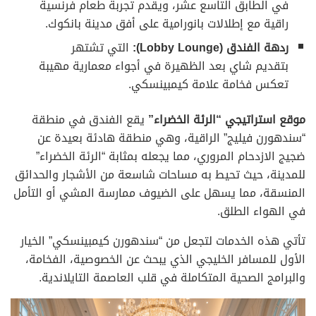
في الطابق التاسع عشر، ويقدم تجربة طعام فرنسية
راقية مع إطلالات بانورامية على أفق مدينة بانكوك.
ردهة الفندق (Lobby Lounge):
التي تشتهر
بتقديم شاي بعد الظهيرة في أجواء معمارية مهيبة
تعكس فخامة علامة كيمبينسكي.
موقع استراتيجي “الرئة الخضراء”
يقع الفندق في منطقة
“سندهورن فيليج” الراقية، وهي منطقة هادئة بعيدة عن
ضجيج الازدحام المروري، مما يجعله بمثابة “الرئة الخضراء”
للمدينة، حيث تحيط به مساحات شاسعة من الأشجار والحدائق
المنسقة، مما يسهل على الضيوف ممارسة المشي أو التأمل
في الهواء الطلق.
تأتي هذه الخدمات لتجعل من “سندهورن كيمبينسكي” الخيار
الأول للمسافر الخليجي الذي يبحث عن الخصوصية، الفخامة،
والبرامج الصحية المتكاملة في قلب العاصمة التايلاندية.