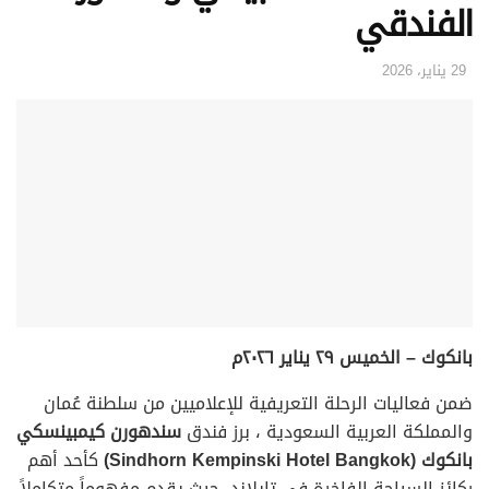
الفندقي
29 يناير، 2026
بانكوك – الخميس ٢٩ يناير ٢٠٢٦م
ضمن فعاليات الرحلة التعريفية للإعلاميين من سلطنة عُمان
والمملكة العربية السعودية ، برز فندق
سندهورن كيمبينسكي
بانكوك (Sindhorn Kempinski Hotel Bangkok)
كأحد أهم
ركائز السياحة الفاخرة في تايلاند، حيث يقدم مفهوماً متكاملاً