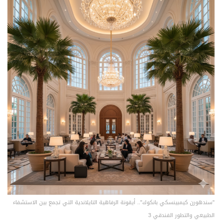
"سندهورن كيمبينسكي بانكوك".. أيقونة الرفاهية التايلاندية التي تجمع بين الاستشفاء
الطبيعي والتطور الفندقي 3