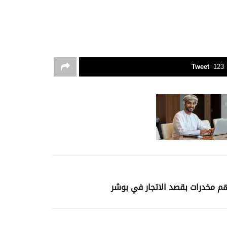
Tweet
123