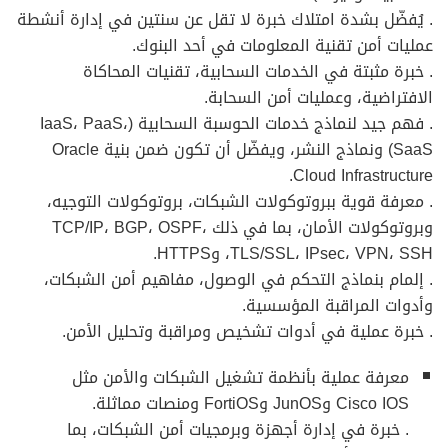
. يُفضّل بشدة امتلاك خبرة لا تقل عن سنتين في إدارة أنشطة
عمليات أمن تقنية المعلومات في أحد البنوك.
. خبرة مثبتة في الخدمات السحابية، تقنيات المحاكاة
الافتراضية، وعمليات أمن السحابة.
. فهم جيد لنماذج خدمات الحوسبة السحابية (IaaS، PaaS،
SaaS) ونماذج النشر، ويفضّل أن تكون ضمن بنية Oracle
Cloud Infrastructure.
. معرفة قوية ببروتوكولات الشبكات، بروتوكولات التوجيه،
وبروتوكولات الأمان، بما في ذلك TCP/IP، BGP، OSPF،
TLS/SSL، IPsec، VPN، SSH، وHTTPS.
. إلمام بنماذج التحكم في الوصول، مفاهيم أمن الشبكات،
وأدوات المراقبة المؤسسية.
. خبرة عملية في أدوات تشخيص ومراقبة وتحليل الأمن.
معرفة عملية بأنظمة تشغيل الشبكات والأمن مثل
Cisco IOS وJunOS وFortiOS ومنصات مماثلة.
. خبرة في إدارة أجهزة وبرمجيات أمن الشبكات، بما