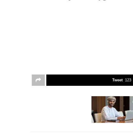
Tweet
123