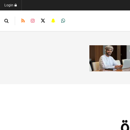
Login
ة