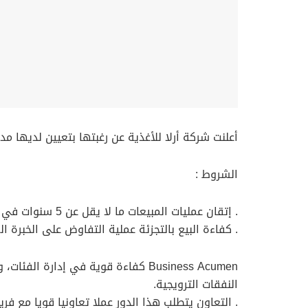
أعلنت شركة أرلا للأغذية عن رغبتها بتعيين لديها مدي
الشروط :
. إتقان عمليات المبيعات ما لا يقل عن 5 سنوات في دور وظيفة دعم المبيعات داخل عمان أو في منطقة مجلس التعاون الخليجي.
. كفاءة البيع بالتجزئة عملية التفاوض على الخبرة
Business Acumen كفاءة قوية في إدارة الفئات، وعمل الميزانية، وتحليل
النفقات الترويجية.
. التعاون يتطلب هذا الدور عملا تعاونيا قويا مع 