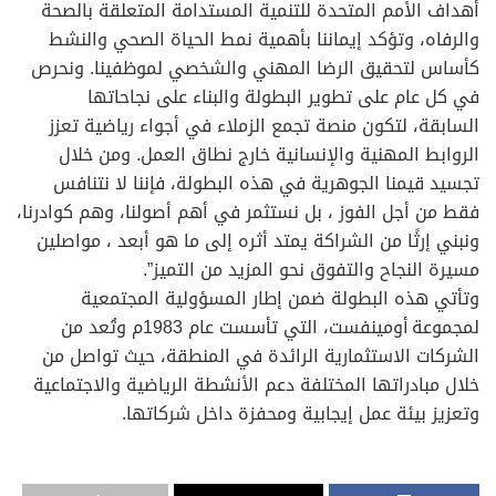
أهداف الأمم المتحدة للتنمية المستدامة المتعلقة بالصحة
والرفاه، وتؤكد إيماننا بأهمية نمط الحياة الصحي والنشط
كأساس لتحقيق الرضا المهني والشخصي لموظفينا. ونحرص
في كل عام على تطوير البطولة والبناء على نجاحاتها
السابقة، لتكون منصة تجمع الزملاء في أجواء رياضية تعزز
الروابط المهنية والإنسانية خارج نطاق العمل. ومن خلال
تجسيد قيمنا الجوهرية في هذه البطولة، فإننا لا نتنافس
فقط من أجل الفوز ، بل نستثمر في أهم أصولنا، وهم كوادرنا،
ونبني إرثًا من الشراكة يمتد أثره إلى ما هو أبعد ، مواصلين
مسيرة النجاح والتفوق نحو المزيد من التميز”.
وتأتي هذه البطولة ضمن إطار المسؤولية المجتمعية
لمجموعة أومينفست، التي تأسست عام 1983م وتُعد من
الشركات الاستثمارية الرائدة في المنطقة، حيث تواصل من
خلال مبادراتها المختلفة دعم الأنشطة الرياضية والاجتماعية
وتعزيز بيئة عمل إيجابية ومحفزة داخل شركاتها.