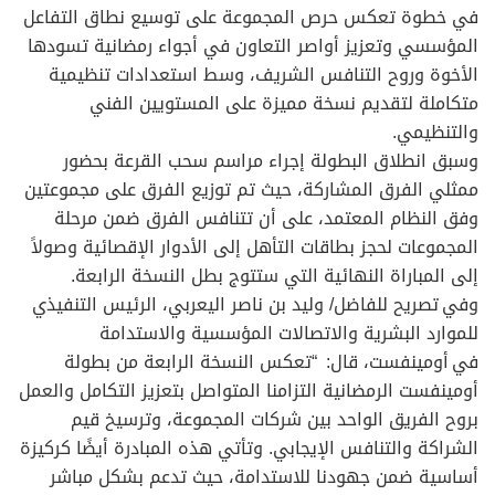
في خطوة تعكس حرص المجموعة على توسيع نطاق التفاعل
المؤسسي وتعزيز أواصر التعاون في أجواء رمضانية تسودها
الأخوة وروح التنافس الشريف، وسط استعدادات تنظيمية
متكاملة لتقديم نسخة مميزة على المستويين الفني
والتنظيمي.
وسبق انطلاق البطولة إجراء مراسم سحب القرعة بحضور
ممثلي الفرق المشاركة، حيث تم توزيع الفرق على مجموعتين
وفق النظام المعتمد، على أن تتنافس الفرق ضمن مرحلة
المجموعات لحجز بطاقات التأهل إلى الأدوار الإقصائية وصولاً
إلى المباراة النهائية التي ستتوج بطل النسخة الرابعة.
وفي تصريح للفاضل/ وليد بن ناصر اليعربي، الرئيس التنفيذي
للموارد البشرية والاتصالات المؤسسية والاستدامة
في أومينفست، قال: “تعكس النسخة الرابعة من بطولة
أومينفست الرمضانية التزامنا المتواصل بتعزيز التكامل والعمل
بروح الفريق الواحد بين شركات المجموعة، وترسيخ قيم
الشراكة والتنافس الإيجابي. وتأتي هذه المبادرة أيضًا كركيزة
أساسية ضمن جهودنا للاستدامة، حيث تدعم بشكل مباشر