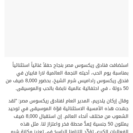
استضافت فنادق ريكسوس مصر بنجاح حفلاً غنائياً استثنائياً
بمناسبة يوم الحب، أحيته النجمة العالمية لارا فابيان في
فندق ريكسوس راداميس شرم الشيخ، بحضور 8,000 ضيف من
50 دولة ، في احتفالية عالمية نابضة بالحب والموسيقى.
وقال إركان يلدريم، المدير العام لفنادق ريكسوس مصر: “لقد
جسّدت هذه الأمسية الاستثنائية قوّة الموسيقى في توحيد
الشعوب من مختلف أنحاء العالم. إن استقبال 8,000 ضيف
يمثلون 50 جنسية يُعدُّ محطة فخر واعتزاز لنا. مثل هذه
الفعاليات الكبرى تؤكّد التزامنا الراسخ في تعزيز مكانة شرم