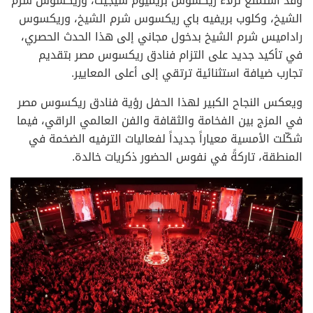
وقد استمتع نزلاء ريكسوس بريميوم سيجيت، وريكسوس شرم
الشيخ، وكلوب بريفيه باي ريكسوس شرم الشيخ، وريكسوس
راداميس شرم الشيخ بدخول مجاني إلى هذا الحدث الحصري،
في تأكيد جديد على التزام فنادق ريكسوس مصر بتقديم
تجارب ضيافة استثنائية ترتقي إلى أعلى المعايير.
ويعكس النجاح الكبير لهذا الحفل رؤية فنادق ريكسوس مصر
في المزج بين الفخامة والثقافة والفن العالمي الراقي، فيما
شكّلت الأمسية معياراً جديداً لفعاليات الترفيه الضخمة في
المنطقة، تاركةً في نفوس الحضور ذكريات خالدة.