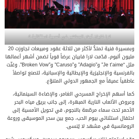
لارا فابيان تُبهر الجماهير في أمسية استثنائية 4
وبمسيرة فنية تمتدُّ لأكثر من ثلاثة عقود ومبيعات تجاوزت 20
مليون ألبوم، قدّمت لارا فابيان عرضاً قوياً تضمن أشهر أعمالها
مثل “Je t’aime” و”Adagio” و”Caruso” و”Broken Vow”. وغنّت
بالفرنسية والإنجليزية والإيطالية والإسبانية، لتصنع تواصلاً
عاطفياً عميقاً مع الجمهور الدولي المتنوّع.
كما أسهم الإخراج المسرحي الغامر، والإضاءة السينمائية،
وعروض الألعاب النارية المبهرة، إلى جانب بريق مياه البحر
الأحمر تحت سماء مرصّعة بالنجوم، في تحويل الأمسية إلى
احتفال استثنائي بيوم الحب، جمع بين سحر الموسيقى وروعة
الرومانسية في مشهد لا يُنسى.