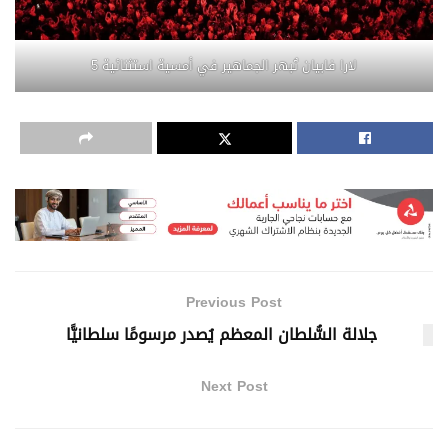
لارا فابيان تُبهر الجماهير في أمسية استثنائية 5
Previous Post
جلالة السُّلطان المعظم يُصدر مرسومًا سلطانيًّا
Next Post