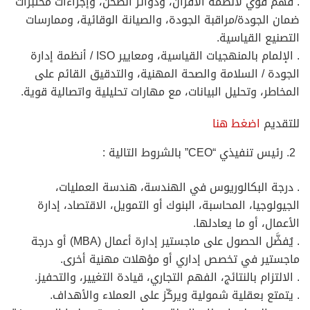
. فهم قوي لأنظمة الأفران، ودوائر الطحن، وإجراءات مختبرات
ضمان الجودة/مراقبة الجودة، والصيانة الوقائية، وممارسات
التصنيع القياسية.
. الإلمام بالمنهجيات القياسية، ومعايير ISO / أنظمة إدارة
الجودة / السلامة والصحة المهنية، والتدقيق القائم على
المخاطر، وتحليل البيانات، مع مهارات تحليلية واتصالية قوية.
للتقديم
اضغط هنا
رئيس تنفيذي “CEO” بالشروط التالية :
. درجة البكالوريوس في الهندسة، هندسة العمليات،
الجيولوجيا، المحاسبة، البنوك أو التمويل، الاقتصاد، إدارة
الأعمال، أو ما يعادلها.
. يُفضَّل الحصول على ماجستير إدارة أعمال (MBA) أو درجة
ماجستير في تخصص إداري أو مؤهلات مهنية أخرى.
. الالتزام بالنتائج، الفهم التجاري، قيادة التغيير، والتحفيز.
. يتمتع بعقلية شمولية ويركّز على العملاء والأهداف.