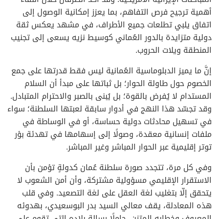
أهمية ترجيح فرص التفاهم، بما يعزز إمكانية الوصول إلى
اتفاق يلبي تطلعات جميع الأطراف، في مشهد يعكس ثقة
دولية متزايدة بالدور العُماني كوسيط نزيه يسعى إلى تجنيب
المنطقة ويلات الحروب.
إنَّ ما يميز الدبلوماسية العُمانية ليس فقط قدرتها على جمع
الخصوم حول طاولة الحوار؛ بل ثباتها على مبدأ أن السلام
المستدام لا يُفرض بالقوة؛ بل يُبنى بالصبر والاحترام المتبادل.
وقد تجسّد هذا النهج في أدوار سابقة لعبتها السلطنة؛ سواء
في تسهيل محادثات دولية حساسة، أو في الوساطة في
ملفات إنسانية معقدة، وصولًا إلى إسهامها في تهدئة بؤر
توتر إقليمية عبر الحوار المباشر وغير المباشر.
وفي كل مرة، تتجدد صورة سلطنة عُمان كدولةٍ تؤمن بأن
الاستقرار الإقليمي مسؤولية مشتركة، وأن أمن الشعوب لا
يتحقق إلّا بتغليب لغة العقل على لغة التصعيد. وفي قلب
هذه المعادلة، يقف معالي السيد بدر البوسعيدي، بهدوئه
المعروف وخطابه المتزن، حاملًا رسالة بلاده التي تقوم على