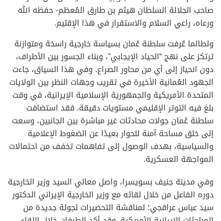
صاحب الجلالة السلطان هيثم بن طارق المُعظم- حفظه الله
ورعاه، راعي السلام والاستقرار في هذا الإقليم.
ولطالما عُرفت سلطنة عُمان بسياسة خارجية راسخة ومتوازنة
ترتكز على نهج “الحياد الإيجابي”، وبناء الجسور بين الأطراف،
دون انحياز إلى أي من محاور الصراع. وفي هذا السياق، جاءت
الجهود العُمانية الأخيرة في تقريب وجهات النظر بين الولايات
المتحدة الأمريكية والجمهورية الإسلامية الإيرانية، في وقت
بلغ فيه التوتر الإقليمي مستويات دقيقة. فقد استضافت
سلطنة عُمان جولات محادثات غير مباشرة بين الجانبين، وسعت
إلى خلق مساحة آمنة للحوار بعيدًا عن الضغوط الإعلامية
والسياسية، بهدف الوصول إلى تفاهمات تخفف من احتمالات
المواجهة العسكرية.
وفي مدينة جنيف بسويسرا، واصل معالي السيد وزير الخارجية
دوره الفاعل من خلال لقائه مع وزير الخارجية الإيراني الدكتور
سيد عباس عراقجي؛ لمناقشة التحضيرات لجولة جديدة من
المباحثات الإيرانية الأمريكية. وقد أكد الطرفان خلال اللقاء