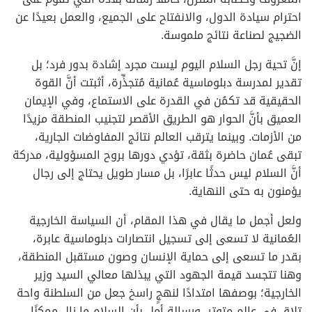
احترام سيادة الدول، والانفتاح على الجميع، والعمل بعيدًا عن
الضجيج لصناعة نتائج ملموسة.
إنَّ تحية رجل السلام اليوم ليست مجرد إشادة بدور فرد؛ بل
تقدير لمدرسة دبلوماسية عُمانية مُتجذِّرة، أثبتت أنَّ القوة
الحقيقية قد تكمُن في القدرة على الاستماع، وفي الإيمان
العميق بأنَّ الحوار هو الطريق الأقصر لتجنيب المنطقة مزيدًا
من الأزمات. وبينما يترقب العالم نتائج المفاوضات الجارية،
تبقى عُمان حاضرة بثقة، تؤدي دورها بروح المسؤولية، مدركة
أنَّ السلام ليس حدثًا عابرًا، بل مسار طويل يحتاج إلى رجال
يؤمنون به حتى النهاية.
ولعل أجمل ما يقال في هذا المقام، أن السياسة الخارجية
العُمانية لا تسعى إلى تسجيل انتصارات دبلوماسية عابرة،
بقدر ما تسعى إلى حماية الإنسان وصون مستقبل المنطقة،
وهنا تتجسد قيمة الجهود التي يبذلها معالي السيد وزير
الخارجية؛ بوصفها امتدادًا لنهجٍ راسخ جعل من السلطنة واحة
تلاقٍ في عالم متوتر، ورسالة أمل بأن السلام ما زال ممكنًا…