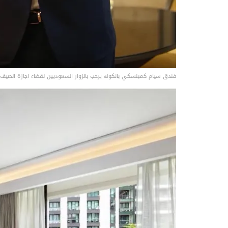
فندق سيام كمبنسكي بانكوك يرحب بالزوار السعوديين لقضاء اجازة الصيف 2026 5