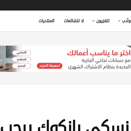
وأدب
تلفزيون
لا للشائعات
المنتديات
سكي بانكوك يرحب با