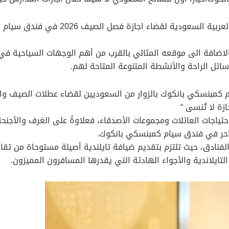
يرحب فندق سيام كمبنسكي بانكوك بزوار ال
اضافة الى موقعه المثالي بالقرب من أهم الوجهات السياحية في 
ئل الراحة والأنشطة المتنوعة المتاحة لهم.
ام كمبنسكي بانكوك بالزوار من السعوديين لقضاء عطلات الصيف وا
زة لا تُنسى “
ياجات العائلات ومجموعات الأصدقاء، فعلاوةً على الغرف والأجنحة ا
احر في فندق سيام كمبنسكي بانكوك.
نادق، حيث تلتزم بتقديم ضيافة تايلندية أصيلة مستوحاة من تقاليد
لتايلاندية والأجواء الهادئة التي يقدرها المسافرون المميزون.