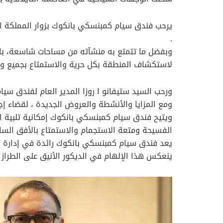
.
وبفضل ما تتمتع به منشآته من مساحات شاسعة، بال
لاستكشاف المنطقة بكل حرية والاستمتاع بجميع وسا
ورحب السيد ستيفانو ا روزا المدير العام لفندق سي
ومع المزايا والأنشطة والعروض الجديدة ، لقضاء إجا
ويتيح فندق سيام كمبنسكي بانكوك إمكانية تلبية احت
الفسيحة ومتعة الاستجمام والاستمتاع بالأفق الس
يعد فندق سيام كمبنسكي بانكوك رائدة في إدارة الف
ينعكس هذا الإلهام في الديكور الأنيق على الطراز ا