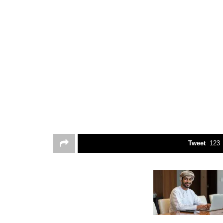
Tweet
123