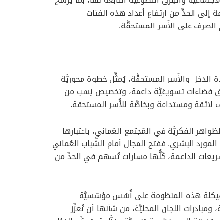
ماعيَّة والفِرق التطوعيَّة التابعة لها، بما يرسِّخ
 إلى الحدِّ من ارتفاع أعداد هذه الفئات
الصرف على الأُسر المستحقَّة.
 الدخل والأُسر المستحقَّة، يُمثِّل خطوة محوريَّة
وخلق فضاءات تسويقيَّة داعمة، وتخصيص نِسَب من
 لائقة ومستدامة وبخاصَّة للأُسر المستحقة.
لظواهر الفكريَّة في المُجتمع العُماني، باعتبارها
 المورد البشري. ففتح المجال أمام الشَّباب العُماني
عات الداعمة، كُلُّها مسارات تُسهم في الحدِّ من
هيكلة هذه المنظومة على أُسُس مؤسَّسيَّة
مبادرات اللجان المحليَّة، من شأنها أن تُعزِّز