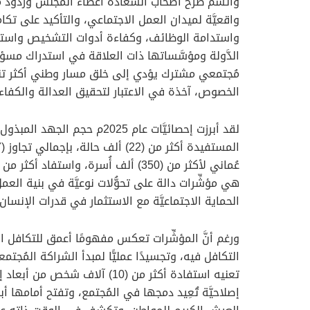
واتَّسم طرح أصحاب السعادة أعضاء المجلس وردود معا
واقعيَّة لميدان العمل الاجتماعي، والتأكيد على تكامل 
واستدامة الوظائف، وكفاءة أدوات التشخيص واسترات
الدَّولة ومؤسَّساتها ذات العلاقة في استدراك مسؤول
مُجتمعي مشترك يؤدي إلى خلق مسار وطني أكثر تنسيقًا
الخصوص، آخذة في الاعتبار لتحقيق العدالة والكفاءة 
لقد أبرزت إحصائيَّات عام 5
هي مؤشِّرات دالة على تحوُّلات نوعيَّة في بنية الع
الحماية الاجتماعيَّة مع الاستثمار في قدرات الإنسان،
ورغم أنَّ المؤشِّرات تعكس مفهومًا أعمق للتكافل الا
التكافل فيه، وتجسيدًا عمليًّا لمبدأ الشراكة المُجتمع
تعنيه استفادة أكثر من (10) آ
إصلاحيَّة تُعِيد دمجها في المُجتمع، وتفتح أمامها أب