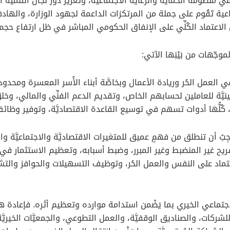
نظومة الحماية والرعاية الاجتماعيَّة، وتعزيز دَوْر لجان التنمية الاجت
عية تَقُوم على جملة من المرتكزات الداعمة لجهود الوزارة، والهادفة
الاعتماد الكُلِّي على الإنفاق الحكومي المباشر في ظل ارتفاع حجم 
وجّهات من بَيْنِها الآتي:
 في العمل الحُر وريادة الأعمال وبخاصَّة أبناء الأُسر المعسرة ومحدودة
أمينيَّة للعاملين لحسابهم الخاص، وتقديم الدعم الفنِّي والمالي، 
كُلُّها أدوات تسهم في توسيع القاعدة الاقتصاديَّة، وتوفير وظائف
َجِبُ أن تنطلق من فهمٍ عميق للمتغيرات الاقتصاديَّة والاجتماعيَّة وا
 التسريح غير المنضبط وغير المبرر، وضبط أسبابه، وتعظيم الاستثمار في
ماد على النفس والعمل الحُر، وتوظيف التسهيلات والحوافز والتشري
اجتماعي الخيري بما يَضْمن استدامة موارده وتعظيم أثَره. فإعادة 
شركات، والصناديق الوقفيَّة، والعمل التطوعي، والجمعيَّات الخيريَّة، و