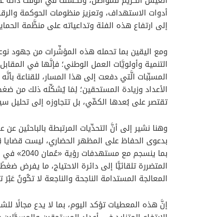
العيش الكريم للمواطن، وتكشف في الوقت ذاته عن ات
أدوات الاستهداف، وتعزيز منظومات الحوكمة والرقاب
إلى ارتفاع هذه الفئة وتداعياته على منظَّمة الحماية و
ومع اليقين بما تحمله هذه المؤشِّرات من جهود نوعي
التنمية وأولويَّات العمل الوطني؛ فإنَّها في المقابل
المسبِّبات الَّتي دفعت إلى هذا المسار، للقناعة بأنَ
الأعداد وزيادة المستحقين؛ لِمَا يُشكِّله ذلك من ضغط 
تقتصر على بُعدها الكمِّي، بل تتجاوزه إلى تحليل سي
وهنا نشير إلى أنَّ التحدِّيات المرتبطة بالباحثين 
بدعوى الحفاظ على المظهر الحضاري، ليست قضايا قِطاعيَّة
بما ينسجم
المتضررة تلقائيًّا إلى دائرة الاحتياج، ما يفرض ضغطً
المعالجة المستدامة الناجحة والناجعة لا تكُونُ عَبْرَ
إنَّ هذه المعطيات تؤكد اليوم، بما لا يدع مجالًا لل