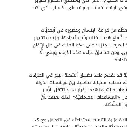
الاحتياج، الأمر الَّذي يستدعي استمرار تطوير
في الوقت نفسه الوقوف على الأسباب الَّتي أدَّت
عظِّم من كرامة الإنسان وحضوره في أبجديَّات
 اتِّساع هذه الفئات ونُمو أعدادها، وإعادة تقييم
يَّة الصرف المتزايد على هذه الفئات في ظل ارتفاع
ى. ومن هنا فإنَّ قراءة هذه الأرقام ينبغي ألَّا
تدامة.
ينيَّة قد يفهم منها تضييق أنشطة البيع في الطرقات
تتطلب استجابة تكامليَّة بَيْنَ مؤسَّسات الدَّولة،
ماعي، تتحمل تبعات مباشرة لهذه القرارات، إذ تنتقل الأُسر
ل «المساعدات الاجتماعيَّة». لذلك نعتقد بأنَّ
ر المُشْكلة.
دة وزارة التنمية الاجتماعيَّة في التعامل مع هذا