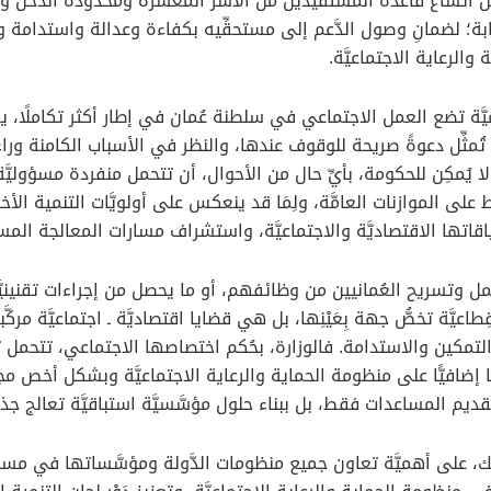
ِّساع قاعدة المستفيدين من الأُسر المعسرة ومحدودة الدخل وذات 
ة؛ لضمانِ وصول الدَّعم إلى مستحقِّيه بكفاءة وعدالة واستدامة و
الرعاية الاجتماعيَّة.
َّة تضع العمل الاجتماعي في سلطنة عُمان في إطار أكثر تكاملًا، ي
 تُمثِّل دعوةً صريحة للوقوف عندها، والنظر في الأسباب الكامنة وراء
ّه لا يُمكِن للحكومة، بأيِّ حال من الأحوال، أن تتحمل منفردة مسؤول
على الموازنات العامَّة، ولِمَا قد ينعكس على أولويَّات التنمية الأخر
اقاتها الاقتصاديَّة والاجتماعيَّة، واستشراف مسارات المعالجة المس
عن عمل وتسريح العُمانيين من وظائفهم، أو ما يحصل من إجراءات تقن
 تخصُّ جهة بِعَيْنِها، بل هي قضايا اقتصاديَّة ـ اجتماعيَّة مركَّبة، 
 مع مستهدفات رؤية «عُمان 2040» في التمكين والاستدامة. فالوزارة، بحُكم اختصاصها الاجت
ا إضافيًّا على منظومة الحماية والرعاية الاجتماعيَّة وبشكل أخص مجا
 تقديم المساعدات فقط، بل ببناء حلول مؤسَّسيَّة استباقيَّة تعالج جذو
شك، على أهميَّة تعاون جميع منظومات الدَّولة ومؤسَّساتها في مسان