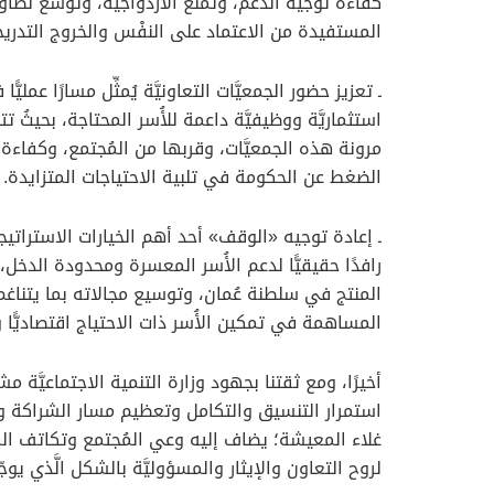
كفاءة توجيه الدَّعم، وتمنع الازدواجيَّة، وتوسع نطاق
المستفيدة من الاعتماد على النفْس والخروج التدريجي 
ـ تعزيز حضور الجمعيَّات التعاونيَّة يُمثِّل مسارًا عم
استثماريَّة ووظيفيَّة داعمة للأُسر المحتاجة، بحيثُ 
مرونة هذه الجمعيَّات، وقربها من المُجتمع، وكفاءة آ
الضغط عن الحكومة في تلبية الاحتياجات المتزايدة.
ـ إعادة توجيه «الوقف» أحد أهم الخيارات الاستراتيجيَّة
رافدًا حقيقيًّا لدعم الأُسر المعسرة ومحدودة الدخل
المنتج في سلطنة عُمان، وتوسيع مجالاته بما يتناغم م
المساهمة في تمكين الأُسر ذات الاحتياج اقتصاديًّا واج
أخيرًا، ومع ثقتنا بجهود وزارة التنمية الاجتماعيَّة مش
استمرار التنسيق والتكامل وتعظيم مسار الشراكة والم
غلاء المعيشة؛ يضاف إليه وعي المُجتمع وتكاتف الم
لروح التعاون والإيثار والمسؤوليَّة بالشكل الَّذي يوجّ