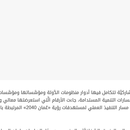
شاركيَّة تتكامل فيها أدوار منظومات الدَّولة ومؤسَّساتها ومؤسَّسات 
ارات التنمية المستدامة، جاءت الأرقام الَّتي استعرضتها معالي وز
لِتعكسَ قراءة دقيقة لواقع الجهد الوط