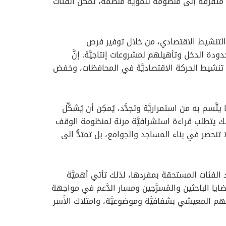
 متفرقة إلى منظومة تنمويَّة منظَّمة، تمكِّن الفئات
َّة والتنشيط الاقتصادي، من خلال توفير فرص
دودة الدخل وتأهيلهم لمشروعات إنتاجيَّة. إنَّ
 في تنشيط الحركة الاقتصاديَّة في المحافظات، وخفض
َّسم به من استمراريَّة وتجدُّد، يُمكِن أن يُشكِّل
 ذلك يتطلب قراءة استشرافيَّة مرنة لمنظومة الوقف
 تنحصر في بناء المساجد والجوامع، بل تمتدُّ إلى
أعداد الفئات المستحقة بمفردها، لذلك تأتي أهميَّة
ا الباحثين والمُسرَّحِين ومسار الدَّعم في مواجهة
م المعيشي بشفافيَّة وموضوعيَّة، وامتلاك الأُسر