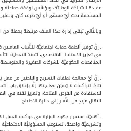
الارتفاع المتزايد في أعداد المستحقين والمسجَّلين في م
عقيدة الشراكة الوطنيَّة، ويؤسِّس لوقفة جماعيَّة وا
المستحقة تحت أيِّ مسمَّى أو أيِّ ظرف كان، وتقليل 
وبالتَّالي تبقى إدارة هذا الملف مرتبطة بجملة من الم
ـ إنَّ توفير أنظمة حماية اجتماعيَّة للشَّباب العاملين
في تعزيز الاستقرار الاقتصادي، لتمتدَّ التغطية الت
المناقصات الحكوميَّة للشركات الصغيرة والمتوسطة، 
ـ إنَّ أيَّ معالجة لملفات التسريح والباحثين عن عمل ي
نتاجًا لتراكمات لا يُمكِن معالجتها إلَّا بإغلاق باب
للاستفادة من الفرص المتاحة، وتعزيز ثقته في الاعت
انتقال مزيدٍ من الأُسر إلى دائرة الاحتياج.
ـ أهميَّة استمرار جهود الوزارة في حوكمة العمل ال
وتشريعيَّة واضحة، تستوعب المسؤوليَّة الاجتماعيَّة لل