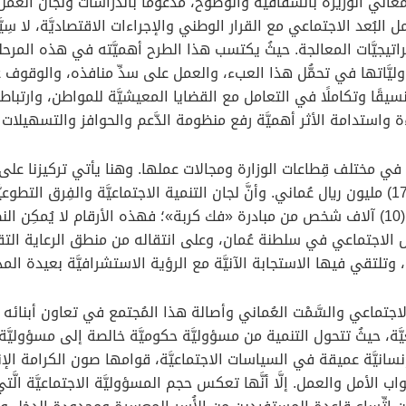
لي الوزيرة بالشفافيَّة والوضوح، مدعومًا بالدراسات ولجان العمل
البُعد الاجتماعي مع القرار الوطني والإجراءات الاقتصاديَّة، لا سِيَّم
يجيَّات المعالجة. حيثُ يكتسب هذا الطرح أهميَّته في هذه المرح
يَّاتها في تحمُّل هذا العبء، والعمل على سدِّ منافذه، والوقوف ع
 وتكاملًا في التعامل مع القضايا المعيشيَّة للمواطن، وارتباطها 
واستدامة الأثر أهميَّة رفع منظومة الدَّعم والحوافز والتسهيلات 
202م حجم الجهد المبذول في مختلف قِطاعات الوزارة ومجالات عملها. وهنا يأتي ترك
عُماني لأكثر من (350) ألف أُسرة، واستفاد أكثر من (10) آلاف شخص من مبادرة «فك كربة»؛ فهذه الأ
مل الاجتماعي في سلطنة عُمان، وعلى انتقاله من منطق الرعاية التق
 وتلتقي فيها الاستجابة الآنيَّة مع الرؤية الاستشرافيَّة بعيدة الم
جتماعي والسَّمْت العُماني وأصالة هذا المُجتمع في تعاون أبنائه و
يَّة، حيثُ تتحول التنمية من مسؤوليَّة حكوميَّة خالصة إلى مسؤوليَّة
لاف شخص من أبعاد إنسانيَّة عميقة في السياسات الاجتماعيَّة، قوامها صون الكرا
واب الأمل والعمل. إلَّا أنَّها تعكس حجم المسؤوليَّة الاجتماعيَّة ا