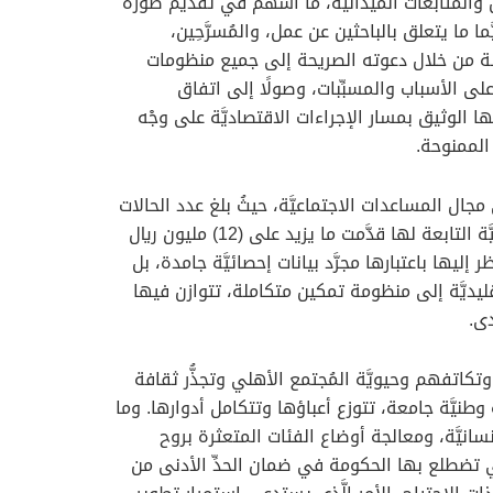
 والمتابعات الميدانيَّة، ما أسهم في تقديم صورة
ا ما يتعلق بالباحثين عن عمل، والمُسرَّحِين،
لة من خلال دعوته الصريحة إلى جميع منظومات
لى الأسباب والمسبِّبات، وصولًا إلى اتفاق
الوثيق بمسار الإجراءات الاقتصاديَّة على وجْه
الممنوحة.
يزنا على مجال المساعدات الاجتماعيَّة، حيثُ بلغ عدد الحالات
المستفيدة أكثر من (22) ألف حالة، بإجمالي تجاوز (17) مليون ريال عُماني. وأنَّ لجان التنمية الاجتماعيَّة والفِرق التطوعيَّة التابعة لها قدَّمت ما يزيد على (12) مليون ريال
رقام لا يُمكِن النظر إليها باعتبارها مجرَّد بيانات إحصائيَّة جامدة، بل
ليديَّة إلى منظومة تمكين متكاملة، تتوازن فيها
دى.
تكاتفهم وحيويَّة المُجتمع الأهلي وتجذُّر ثقافة
 وطنيَّة جامعة، تتوزع أعباؤها وتتكامل أدوارها. وما
مة الإنسانيَّة، ومعالجة أوضاع الفئات المتعثرة بروح
لَّتي تضطلع بها الحكومة في ضمان الحدِّ الأدنى من