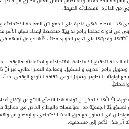
 الشراكة المُجتمعيَّة، وبما يَضْمن انتقال العمل الخيري من مبادرات
من الدائرة الاقتصاديَّة الضيِقة.
ليًّا في هذا الاتجاه؛ فهي قادرة على الجمع بَيْنَ المعالجة الاجتماعي
تتبنى في أدوات عملها برامج تدريبيَّة متخصصة لإعداد شباب الأُسر مح
ليَّاتها، وقدرتها على تدوير الموارد محليًّا، كُلُّها عوامل تُسهم
 البديلة لتحقيق الاستدامة الاقتصاديَّة والاجتماعيَّة. فالوقف، بما يت
، وتمويل برامج التدريب والتشغيل، ومعالجة التعثر المالي. غير أنَّ
ع أولويَّات التطوير، وتعزيز الوعي بثقافة التنويع الوقفي بحيثُ لا
تماعيًّا.
كورة، إلَّا أنَّها لا يُمكِن أن تواجهَ هذا التحدِّي الناتج عن ارتفاع 
سؤوليَّة الجمعيَّة مع المؤسَّسات والقِطاع الخاص في معالجة قضاي
واطنين في التعاون مع فِرق البحث الاجتماعي، والإفصاح عن واقعه
ه أثَر هذا الدَّعم إلى مستحقيه.