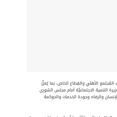
المُجتمع الأهلي والقِطاع الخاص، بما يُعزِّز
يرة التنمية الاجتماعيَّة أمام مجلس الشورى
ني، وتجسِّد مسار التنفيذ العملي لمستهدفات رؤية «عُمان 2040» المرتبطة بالإنسان والرفاه وجودة الخدمات والحوكمة