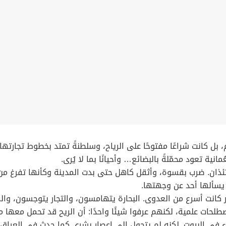
يرةً معزولة عن العالم، بل كانت شراعًا مفتوحًا على الرياح، وسلطنةً تمتد بخط
ية تعود محمّلةً بالبضائع… وأحيانًا بما لا يُرى.
ستئذان. ضرب بقسوة، وأثقل كاهل حتى بدت المدينة وكأنها تفرغ من
يسألها أحد عن وجهتها.
نت أسرع من العدوى. البحارة يتهامسون، والتجار يتوجسون، والموا
حات علمية، لكنهم عرفوا شيئًا واحدًا: أن الريح قد تحمل معها ما 
ي البيوت. لكنه لم يتحول إلى إعصار بشري كما حدث في العراق. لم 