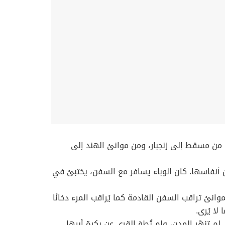
وط تجارتها من مسقط إلى زنجبار، ومن موانئ الهند إلى
 أنفاسها. كان الوباء يسافر مع السفن، يختبئ في
نئ تراقب السفن القادمة كما يُراقب المرء دخانًا
لا يُرى.
تنهَر المدن، ولم تُطوَ القرى عن بكرة أبيها.