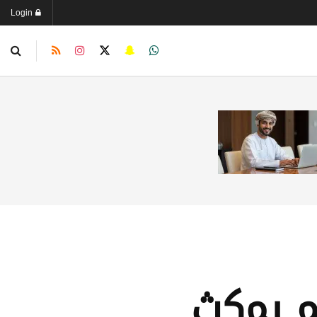
Login
لم يمكث