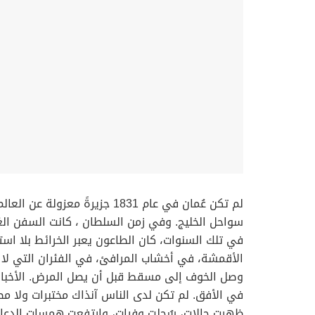
لم تكن عُمان في عام 1831 جز
سواحل الخليج. وفي زمن السلطان ، كانت السفن العُمان
في تلك السنوات، كان الطاعون يعبر الخرائط بلا ا
الأقمشة، في أخشاب المرافئ، في الفئران التي لا 
وصل الخوف إلى مسقط قبل أن يصل المرض. الأخبار كا
في الأفق. لم تكن لدى الناس آنذاك مختبرات ولا مصطل
ظهرت حالات، سُجلت وفيات، وارتفعت همسات الدعاء ف