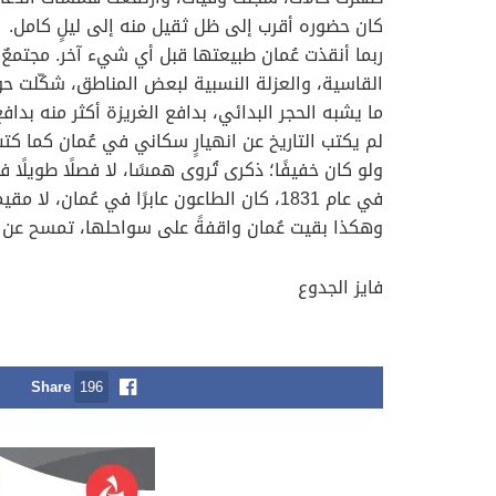
كان حضوره أقرب إلى ظل ثقيل منه إلى ليلٍ كامل.
ربما أنقذت عُمان طبيعتها قبل أي شيء آخر. مجتمعٌ
القاسية، والعزلة النسبية لبعض المناطق، شكّلت حو
ما يشبه الحجر البدائي، بدافع الغريزة أكثر منه بداف
لم يكتب التاريخ عن انهيارٍ سكاني في عُمان كما كتب 
ولو كان خفيفًا؛ ذكرى تُروى همسًا، لا فصلًا طويلًا 
في عام 1831، كان الطاعون عابرًا في عُمان، لا مقيمًا. طرق الأبواب، ودخل بعضها، لكنه لم يستقر. كأن الجغرافيا قالت له: امضِ من هنا.
وهكذا بقيت عُمان واقفةً على سواحلها، تمسح عن جبين
فايز الجدوع
Share
196