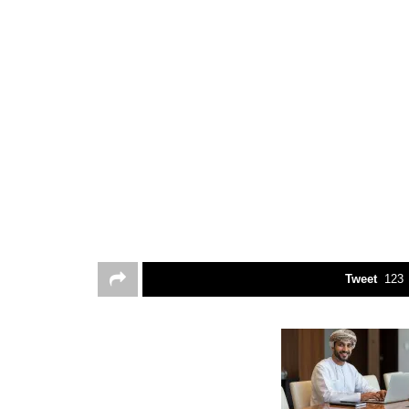
Tweet
123