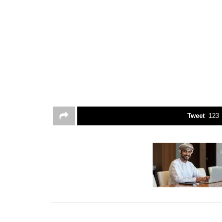
Tweet
123