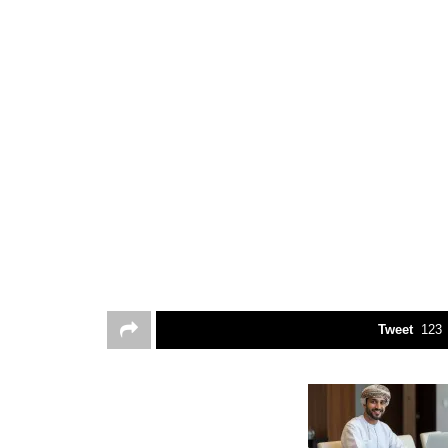
Tweet
123