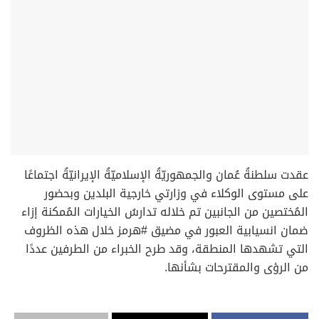
‏⁧عقدت سلطنةُ عُمان⁩ والجمهوريّةُ الإسلاميّةُ الإيرانيّةُ اجتماعًا
على مستوى الوكلاء في وزارتي خارجية البلدين وبحضور
المُختصين من الجانبين تم خلاله تدارسُ الخيارات المُمكنة إزاء
ضمان انسيابية العبور في مضيق ⁧#هرمز⁩ خلال هذه الظروف
التي تشهدها المنطقة، وقد طرح الخبراء من الطرفين عددًا
من الرؤى والمقترحات بشأنها.