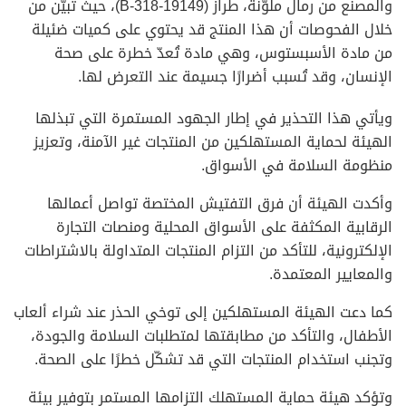
والمصنّع من رمال ملوّنة، طراز (B-318-19149)، حيث تبيّن من
خلال الفحوصات أن هذا المنتج قد يحتوي على كميات ضئيلة
من مادة الأسبستوس، وهي مادة تُعدّ خطرة على صحة
الإنسان، وقد تُسبب أضرارًا جسيمة عند التعرض لها.
ويأتي هذا التحذير في إطار الجهود المستمرة التي تبذلها
الهيئة لحماية المستهلكين من المنتجات غير الآمنة، وتعزيز
منظومة السلامة في الأسواق.
وأكدت الهيئة أن فرق التفتيش المختصة تواصل أعمالها
الرقابية المكثفة على الأسواق المحلية ومنصات التجارة
الإلكترونية، للتأكد من التزام المنتجات المتداولة بالاشتراطات
والمعايير المعتمدة.
كما دعت الهيئة المستهلكين إلى توخي الحذر عند شراء ألعاب
الأطفال، والتأكد من مطابقتها لمتطلبات السلامة والجودة،
وتجنب استخدام المنتجات التي قد تشكّل خطرًا على الصحة.
وتؤكد هيئة حماية المستهلك التزامها المستمر بتوفير بيئة