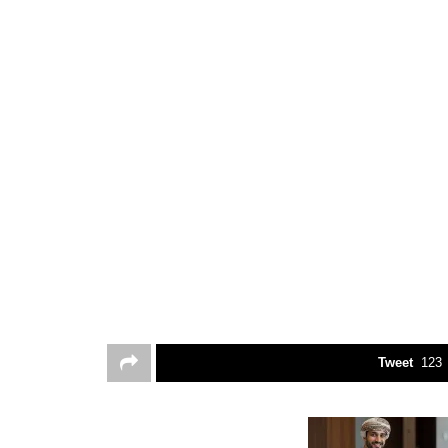
Tweet
123