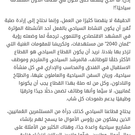
سياحيًا؟!
الحقيقة لا ينقصنا كثيرًا من العمل، وإنما نحتاج إلى إرادة صلبة
تُقرر أن يكون النشاط السياحي بالفعل أحد الأنشطة المؤثرة
في المشهد الاقتصادي والتنموي، ترجمةً لما وضعته رؤية
“عُمان 2040” من مستهدفات، وتكريسًا للمقومات الغنية التي
تزخر بها بلادنا. نريد أن يكون القطاع السياحي هو القطاع
الأكثر خلقًا للوظائف، فالمرشد السياحي والمترجم وموظف
الاستقبال في الفندق والمحاسب والإداري في كل منشأة
سياحية، وربان السفن السياحية والعاملون عليها، والطبّاخ
والنادلون، وكل من له صلة بهذا القطاع يجب أن يكونوا
عُمانيين، لا سيَّما وأنها وظائف تضمن دخلًا جيدًا وترقيًا
وظيفيًا يدعم طموحات كل شاب.
يحتاج قطاعنا السياحي كذلك جرأة من المستثمرين العُمانيين،
الذين يملكون من رؤوس الأموال ما يسمح لهم بإنشاء
مشاريع سياحية واعدة جدًا، وهناك الكثير من الأمثلة على
رجال أعمال وطنيين، ضخّوا ملايين الريالات لإنشاء فنادق