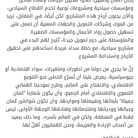
ومؤسسات سياحية ومشروعات نوعية تخدم القطاع السياحي،
والآن يجنون أرباح هذه المشاريع. لكن أيضًا، في المقابل، نريد
من البنوك وشركات التمويل والجهات المعنية أن تعمل على
تسهيل حصول رواد الأعمال والمؤسسات الصغيرة
والمتوسطة على حزم تمويل جيدة، تُتيح لهم البدء في
مشاريع سياحية، مع خطة سداد مريحة تساعدهم على تحقيق
الأرباح واستدامة المشروع.
إنَّ ما يجري من حولنا من تطورات ومتغيرات، سواء اقتصادية أو
جيوسياسية، يفرض علينا أن نُسرّع الخطى نحو التنويع
الاقتصادي، والانفتاح على العالم، وطرح نموذجنا العُماني
التنموي والاقتصادي أمام الجميع، وأن يكون شعارنا “عُمان
جميلة” بأبنائها وطبيعتها ومواردها، وأن تكون شواطئ عُمان
وجبالها ووديانها ومنتجعاتها وفنادقها الوجهة الأولى، ليس
فقط في المنطقة، ولكن في العالم بأسره.. وما ذلك ببعيد
عن أصحاب الإرادة والعزيمة، ونحن العُمانيون أهلٌ لها.
مدرين المكتومي