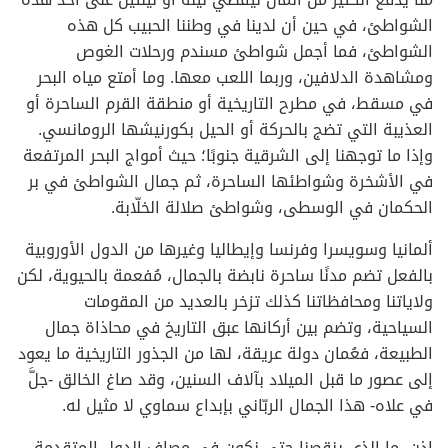
الشواطئ، في حين أن لدينا في وطننا الحبيب كل هذه
الشواطئ، فما أجمل شواطئ مسندم ورحلات الغوص
ومشاهدة الدلافين، وربما اللعب معها. وما أمتع مياه البحر
في مسقط، في مطرح التاريخية أو منطقة القرم الساحرة أو
العذيبة التي تضج بالحركة أو الحيل بكورنيشها الرومانسي.
وإذا ما توجهنا إلى الشرقية جنوبًا؛ حيث أمواج البحر المرتفعة
في الأشخرة وشواطئها الساحرة، ثم جمال الشواطئ في بر
الحكمان في الوسطى، وشواطئ صلالة الخلّابة.
ألمانيا وسويسرا وفرنسا وإيطاليا وغيرها من الدول الأوروبية
بالفعل تضم مدنًا ساحرة نابضة بالجمال، مُفعمة بالحيوية، لكن
ولاياتنا ومحافظاتنا كذلك تزخر بالعديد من المقومات
السياحية، وتضم بين أركانها عبق التاريخ في محاذاة جمال
الطبيعة، فعُمان دولة عريقة، لها من الجذور التاريخية ما يعود
إلى عصور ما قبل الميلاد بآلاف السنين، وقد صاغ الخالق -جلَّ
في علاه- هذا الجمال الربّاني بإبداع سماوي لا مثيل له.
إذن، ما الذي ينقصنا حتى نكون في مصاف الدول المتقدمة