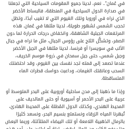
في عُمان”.. نعم، لدينا جميع المقومات السياحية التي تجعلنا
في صدارة الدول السياحية في المنطقة، فالبساط الأخضر
الذي نراه في أوروبا وتلك الغيوم التي لا تغيب أبدًا، وتظل
تحجب الشمس لشهور طويلة، لدينا مثلها في عُمان. هذه
المرتفعات الجبلية الشاهقة، وانخفاض درجات الحرارة لما دون
الصفر، وتشكُّل الثلج على رؤوس الجبال، مثل ما نراه في جبال
الألب في سويسرا أو فرنسا، لدينا مثلها في الجبل الأخضر
وجبل شمس، حتى جبل سمحان في ذروة موسم الخريف،
عندما تصعد إلى قمته تجد نفسك بين الغيوم، وقد احتضنتك
السحب وعانقتك الغيمات، وداعبت حواسك قطرات الماء
المتساقطة.
وإذا ما ذهبنا إلى مدن ساحلية أوروبية على البحر المتوسط أو
عربية على البحر الأحمر أو آسيوية أو حتى المالديف على
المحيط الهندي، وكذلك الدول المُطلة على المحيط الهادئ،
تُبهرنا المياه الزرقاء ونستمتع بنسيم البحر، ونسعد كثيرًا
بالرمال الذهبية اللامعة أو تلك البيضاء المتلألئة، وربما البعض
منا يدفع الكثير من المال ليقضي ليلة أو ليلتين على أحد هذه