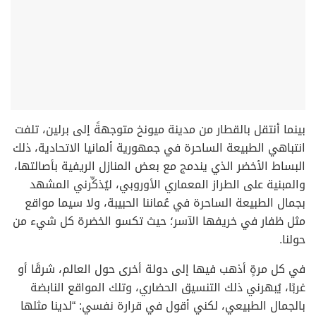
بينما أنتقل بالقطار من مدينة ميونخ متوجهةً إلى برلين، تلفت
انتباهي الطبيعة الساحرة في جمهورية ألمانيا الاتحادية، ذلك
البساط الأخضر الذي يندمج مع بعض المنازل الريفية بأصالتها،
والمبنية على الطراز المعماري الأوروبي، ليُذكِّرني المشهد
بجمال الطبيعة الساحرة في عُماننا الحبيبة، ولا سيما مواقع
مثل ظفار في خريفها الآسر؛ حيث تكسو الخضرة كل شيء من
حولنا.
في كل مرةٍ أذهب فيها إلى دولة أخرى حول العالم، شرقًا أو
غربًا، يُبهرني ذلك التنسيق الحضاري، وتلك المواقع النابضة
بالجمال الطبيعي، لكني أقول في قرارة نفسي: “لدينا مثلها