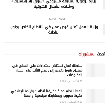
زيارة توعوية لمتابعة مشروعي «سوق بلا بلاستيك»
و«ثبات» بشمال الشرقية
Next Post
وزارة العمل تعلن فرص عمل في القطاع الخاص بجنوب
الباطنة
أحدث
المنشورات
سلطنة عُمان تستنكر الاعتداءات على السفن في
مضيق هرمز وتدعو إلى عدم التأثير على مسار
المفاوضات
8 أغسطس، 2026
المها تنظم حملة “خريفنا أنظف” بقيادة الإعلامي
حفيظ جعبوب وبمشاركة مجتمعية واسعة
8 أغسطس، 2026