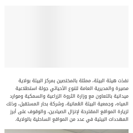
نفذت هيئة البيئة، ممثلة بالمختصين بمركز البيئة بولاية
مصيرة والمديرية العامة لتنوع الأحيائي جولة استطلاعية
ميدانية بالتعاون مع وزارة الثروة الزراعية والسمكية وموارد
المياه، وجمعية البيئة العُمانية، وشركة بحار المستقبل، وذلك
لزيارة المواقع المقترحة لإنزال الصيادين، والوقوف على أبرز
المهددات البيئية في عدد من المواقع الساحلية بالولاية.