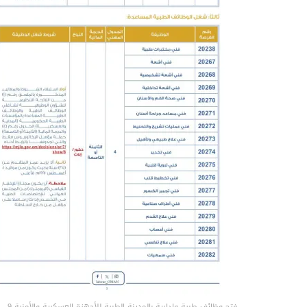
‏فتح وظائف طبية وإدارية بالمدينة الطبية للأجهزة العسكرية والأمنية 9