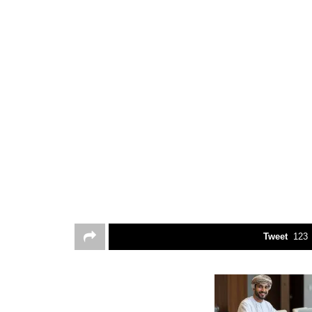
Tweet
123