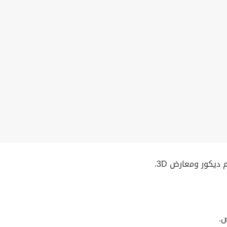
يكور ومعارض 3D.
ض.