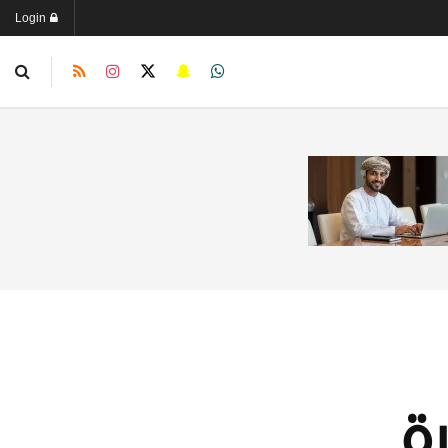
Login
ة