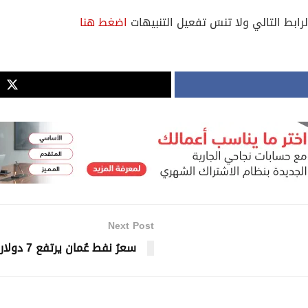
لرابط التالي ولا تنسَ تفعيل التنبيهات
اضغط هنا
Next Post
سعرُ نفط عُمان يرتفع 7 دولارات أمريكيّة و25 سنتًا