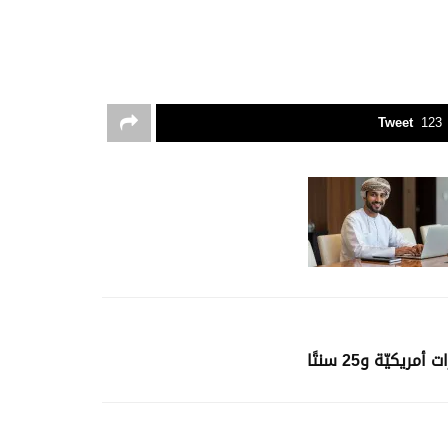
Tweet
123