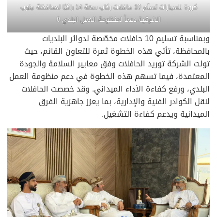
كروة للسيارات تسلّم 10 حافلات ركاب سعة 14 راكبًا لمحافظة جنوب
الشرقية دعماً لمنظومة العمل البلدي 8
وبمناسبة تسليم 10 حافلات مخصّصة لدوائر البلديات
بالمحافظة، تأتي هذه الخطوة ثمرة للتعاون القائم، حيث
تولت الشركة توريد الحافلات وفق معايير السلامة والجودة
المعتمدة، فيما تسهم هذه الخطوة في دعم منظومة العمل
البلدي، ورفع كفاءة الأداء الميداني. وقد خصصت الحافلات
لنقل الكوادر الفنية والإدارية، بما يعزز جاهزية الفرق
الميدانية ويدعم كفاءة التشغيل.