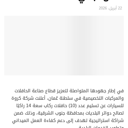
22 أبريل، 2026
في إطار جهودها المتواصلة لتعزيز قطاع صناعة الحافلات
والمركبات التخصيصية في سلطنة عُمان، أعلنت شركة كروة
للسيارات عن تسليم عدد (10) حافلات ركاب سعة 14 راكبًا
لصالح دوائر البلديات بمحافظة جنوب الشرقية، وذلك ضمن
شراكة استراتيجية تهدف إلى دعم كفاءة العمل الميداني
وتطوير الخدمات البلدية.