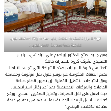
كروة للسيارات تسلّم 10 حافلات ركاب سعة 14 راكبًا لمحافظة جنوب
الشرقية دعماً لمنظومة العمل البلدي 9
ومن جانبه، صرّح الدكتور إبراهيم علي البلوشي، الرئيس
التنفيذي لشركة كروة للسيارات قائلاً:
“نعتز في كروة للسيارات بهذه الشراكة التي تجسد التزامنا
بدعم الجهات الحكومية عبر توفير حلول نقل موثوقة ومصممة
وفق احتياجات التشغيل الفعلية. إن تطوير قطاع صناعة
الحافلات والمركبات التخصيصية يُعد أحد ركائز استراتيجيتنا،
حيث نعمل على نقل المعرفة، وتعزيز المحتوى المحلي، ورفع
كفاءة سلاسل الإمداد الوطنية، بما يسهم في تحقيق قيمة
مضافة للاقتصاد الوطني.”