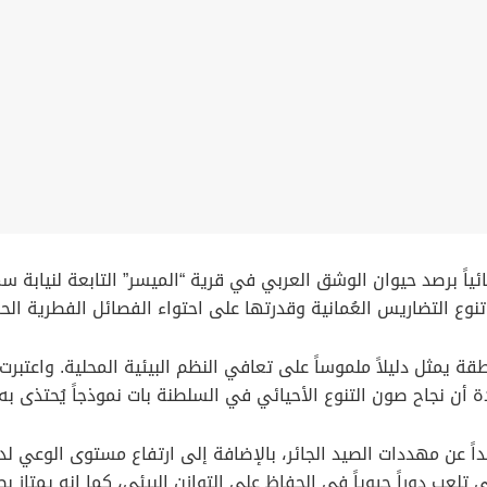
ئياً برصد حيوان الوشق العربي في قرية “الميسر” التابعة لنيابة س
وع التضاريس العُمانية وقدرتها على احتواء الفصائل الفطرية ال
يمثل دليلاً ملموساً على تعافي النظم البيئية المحلية. واعتبرت 
 أن نجاح صون التنوع الأحيائي في السلطنة بات نموذجاً يُحتذى ب
عيداً عن مهددات الصيد الجائر، بالإضافة إلى ارتفاع مستوى الوعي 
 تلعب دوراً حيوياً في الحفاظ على التوازن البيئي، كما انه يمتاز بط