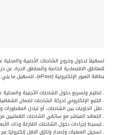
تسهيلاً لدخول وخروج الشاحنات الأجنبية والمحلية عبر
للمناطق الاقتصادية الخاصة والمناطق الحرة، عن حز
بطاقة العبور الإلكترونية (ePass)، لتسهيل ما يلي:
. تنظيم وتسريع دخول الشاحنات الأجنبية والمحلية عب
. التتبع الإلكتروني لحركة الشاحنات لضمان الشفافية 
. نقل الحاويات بين الشاحنات، أو تبادل المقطورات و
. التعاقد المباشر مع سائقي الشاحنات العُمانيين من خلا
. تبسيط إجراءات دخول الشاحنات الفارغة وذات الأبعاد
. تسجيل العمليات وإصدار وثائق النقل إلكترونيًا عبر منصة (OneWB) لضمان التكامل والتو