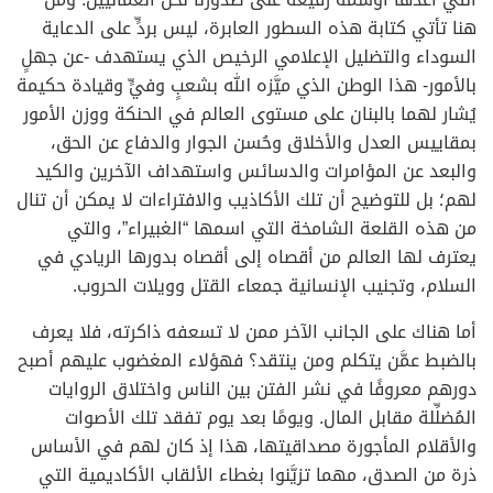
هنا تأتي كتابة هذه السطور العابرة، ليس بردٍّ على الدعاية
السوداء والتضليل الإعلامي الرخيص الذي يستهدف -عن جهلٍ
بالأمور- هذا الوطن الذي ميَّزه الله بشعبٍ وفيٍّ وقيادة حكيمة
يُشار لهما بالبنان على مستوى العالم في الحنكة ووزن الأمور
بمقاييس العدل والأخلاق وحُسن الجوار والدفاع عن الحق،
والبعد عن المؤامرات والدسائس واستهداف الآخرين والكيد
لهم؛ بل للتوضيح أن تلك الأكاذيب والافتراءات لا يمكن أن تنال
من هذه القلعة الشامخة التي اسمها “الغبيراء”، والتي
يعترف لها العالم من أقصاه إلى أقصاه بدورها الريادي في
السلام، وتجنيب الإنسانية جمعاء القتل وويلات الحروب.
أما هناك على الجانب الآخر ممن لا تسعفه ذاكرته، فلا يعرف
بالضبط عمَّن يتكلم ومن ينتقد؟ فهؤلاء المغضوب عليهم أصبح
دورهم معروفًا في نشر الفتن بين الناس واختلاق الروايات
المُضلِّلة مقابل المال. ويومًا بعد يوم تفقد تلك الأصوات
والأقلام المأجورة مصداقيتها، هذا إذ كان لهم في الأساس
ذرة من الصدق، مهما تزيَّنوا بغطاء الألقاب الأكاديمية التي