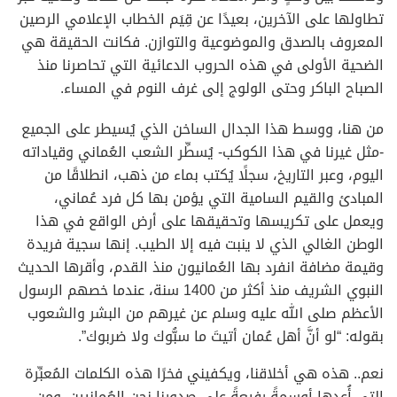
تطاولها على الآخرين، بعيدًا عن قِيَم الخطاب الإعلامي الرصين
المعروف بالصدق والموضوعية والتوازن. فكانت الحقيقة هي
الضحية الأولى في هذه الحروب الدعائية التي تحاصرنا منذ
الصباح الباكر وحتى الولوج إلى غرف النوم في المساء.
من هنا، ووسط هذا الجدال الساخن الذي يُسيطر على الجميع
-مثل غيرنا في هذا الكوكب- يُسطِّر الشعب العُماني وقياداته
اليوم، وعبر التاريخ، سجلًا يُكتب بماء من ذهب، انطلاقًا من
المبادئ والقيم السامية التي يؤمن بها كل فرد عُماني،
ويعمل على تكريسها وتحقيقها على أرض الواقع في هذا
الوطن الغالي الذي لا ينبت فيه إلا الطيب. إنها سجية فريدة
وقيمة مضافة انفرد بها العُمانيون منذ القدم، وأقرها الحديث
النبوي الشريف منذ أكثر من 1400 سنة، عندما خصهم الرسول
الأعظم صلى الله عليه وسلم عن غيرهم من البشر والشعوب
بقوله: “لو أنَّ أهل عُمان أتيتَ ما سبُّوك ولا ضربوك”.
نعم.. هذه هي أخلاقنا، ويكفيني فخرًا هذه الكلمات المُعبِّرة
التي أُعدها أوسمةً رفيعةً على صدورنا نحن العُمانيين. ومن