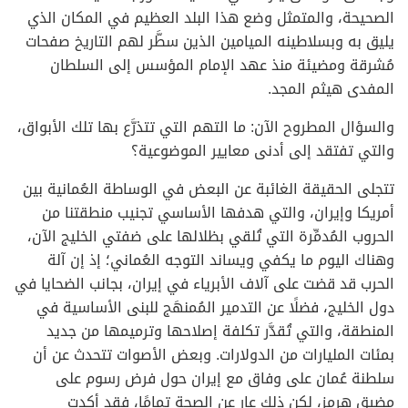
الصحيحة، والمتمثل وضع هذا البلد العظيم في المكان الذي
يليق به وبسلاطينه الميامين الذين سطَّر لهم التاريخ صفحات
مُشرقة ومضيئة منذ عهد الإمام المؤسس إلى السلطان
المفدى هيثم المجد.
والسؤال المطروح الآن: ما التهم التي تتذرَّع بها تلك الأبواق،
والتي تفتقد إلى أدنى معايير الموضوعية؟
تتجلى الحقيقة الغائبة عن البعض في الوساطة العُمانية بين
أمريكا وإيران، والتي هدفها الأساسي تجنيب منطقتنا من
الحروب المُدمِّرة التي تُلقي بظلالها على ضفتي الخليج الآن،
وهناك اليوم ما يكفي ويساند التوجه العُماني؛ إذ إن آلة
الحرب قد قضت على آلاف الأبرياء في إيران، بجانب الضحايا في
دول الخليج، فضلًا عن التدمير المُمنهَج للبنى الأساسية في
المنطقة، والتي تُقدَّر تكلفة إصلاحها وترميمها من جديد
بمئات المليارات من الدولارات. وبعض الأصوات تتحدث عن أن
سلطنة عُمان على وفاق مع إيران حول فرض رسوم على
مضيق هرمز، لكن ذلك عارٍ عن الصحة تمامًا، فقد أكدت