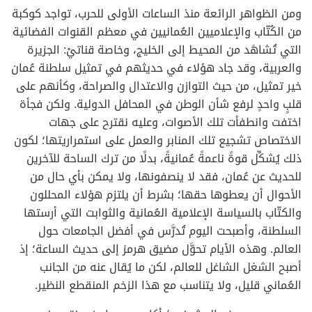
ومن الظواهر الرائعة منذ الساعات الأولى للحرب، تواجد كوكبة
من الكُتّاب والإعلاميين العُمانيين في معظم القنوات الفضائية
التي تُشاهَد من المحيط إلى الخليج، وخاصة قناتيْ: الجزيرة
والعربية، وقد جاد هؤلاء في حديثهم في تمثيل سلطنة عُمان
خير تمثيل، من حيث التوازن والاعتدال والصراحة، وكأنهم على
قلبٍ واحدٍ لرفع شأن الوطن في المحافل الدولية. ولكن فجأة
اختفت وانطفأت تلك الأصوات، وعليه نقترح على جهات
الاختصاص تشجيع تلك المنابر والعمل على استمراريتها؛ لكون
ذلك يُشكِّل قوةً ناعمةً عُمانيةً، بدلًا من ترك الساحة للآخرين
للحديث عن عُمان، فقد لا ينصفونها، ولا يمكن بأي حال من
الأحوال أن يعطوها حقها؛ بشرط أن يلتزم هؤلاء المحللون
والكتّاب بالسياسة الإعلامية العُمانية والثوابت التي أرستها
السلطنة، وأصبحت اليوم تُدرَّس في أفضل الجامعات حول
العالم. وهذه الأيام تحوَّل مضيق هرمز إلى حديث الساعة؛ إذ
أصبح الشغل الشاغل للعالم، لكن ما يُقال عنه من الجانب
العُماني قليل، ولا يتناسب مع هذا الزخم المنقطع النظير.