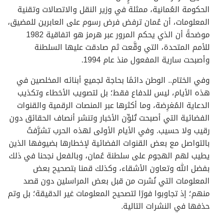
الحكومة العُمانية، ممثلة في وزير النقل والاتصالات وتقنية
المعلومات، أن عُمان ترفض فرض رسوم على العابرين للمضيق،
موضحةً أن الذي يحكم المرور عبر هرمز هو اتفاقية 1982
للأمم المتحدة، التي وقَّعت ثم صادقت عليها السلطنة
وأصبحت سارية المفعول منذ عام 1994.
وفي الختام.. الوطن دائمًا بحاجة لجميع أبنائه المخلصين في
هذه الأيام، ليس للدفاع فقط؛ بل لتصويب الأخطاء وتكذيب
الدعاية المُغرِضة، وما أكثرها عبر المنصات الرقمية والقنوات
الفضائية التي أصبحت تُلوِّن الأخبار وتنشر أنصاف الحقائق دون
رقيب ولا حسيب. وفي الأيام الأولى لهذه الحرب تشرَّفتُ
بالتواصل مع بعض القنوات الفضائية لإخطارها بضيوفها الذين
يطيب لهم الهجوم على سلطنة عُمان، وبالفعل نجحنا في ذلك
بفضل الله وتعاون الأشقاء، وكذلك قمنا بتصحيح بعض
المعلومات التي نُشرت من قبل بعض المراسلين دون قصد
منهم؛ إذ تجاوبوا فورًا لتصحيح المعلومات غير الدقيقة؛ بل وتم
حذفها في النشرات التالية.