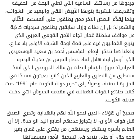
جردوها من رسالتها السامية التي تعني البحث عن الحقيقة
وتقديمها للبشرية بثوبها الأبيض النقي والبعيد عن الشوائب،
بينما يُقدَّم البعض الآخر ممن يطلقون على أنفسهم الكُتّاب
والشعراء؛ بل إن هناك وزراء سابقين يطلقون سرديات كاذبة
عن مواقف سلطنة عُمان تجاه الأمن القومي العربي الذي
يتربع العُمانيون فيه على قمة لوحة الشرف الأولى بلا منازع.
ولعلنا هنا نتذكر الإمام المؤسس أحمد بن سعيد البوسعيدي
الذي أرسل ابنه هلال لفك حصار الفرس عن مدينة البصرة
العراقية؛ مرورًا بالإمام الصلت بن مالك الخروصي الذي أنقذ
سقطرى من النصارى والعلوج الذين كانوا يعيثون فسادًا في
الجزيرة اليمنية، وصولًا إلى تحرير دولة الكويت عام 1991؛ حيث
كانت طلائع القوات العُمانية في مقدمة الجيوش التي دخلت
مدينة الكويت.
صحيحٌ أن هؤلاء -الذين ندعو الله لهم بالهداية وتحري الصدق
قبل فوات الأوان- لا يتجاوز عددهم أصابع اليد الواحدة، إلا أن
العالم بأسره يستنكر ويستهجن من يفتري على عُمان بغير
وجه حق، أو حتى يتردد في تسمية الأمور بمسمياتها