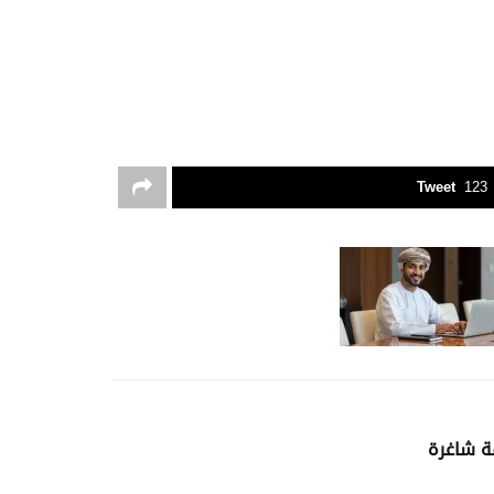
Tweet
123
 شاغرة