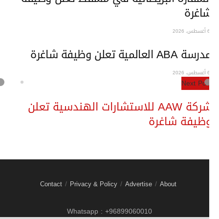
اغرة
سة ABA العالمية تعلن وظيفة شاغرة
Next Pos
شركة AAW للاستشارات الهندسية تعلن
ظيفة شاغرة
Contact
Privacy & Policy
Advertise
About
Whatsapp : +96899060010