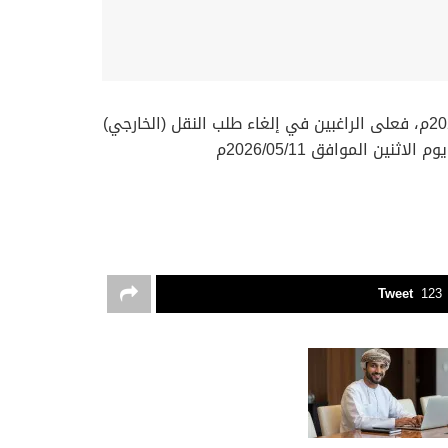
أعلنت وزارة التعليم عن فتح صلاحية إلغاء طلب النقل (الخارجي) للهيئة التعليمية من العُمانيين للعام الدراسي 2026/2027م، فعلى الراغبين في إلغاء طلب النقل (الخارجي)
Tweet
123