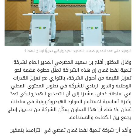
التوقيع على عقد لتقديم خدمات التصديع الهيدروليكي تعزيزًا لإنتاج النفط 4
وقال الدكتور أفلح بن سعيد الحضرمي المدير العام لشركة
تنمية نفط عُمان إن هذه الشراكة تمثّل خطوة مهمة نحو
تعزيز القيمة من أصول الشركة، بالتوازي مع تعزيز القدرات
الوطنية والدور الريادي للشركة في تطوير المحتوى المحلي
في سلطنة عُمان، مشيرًا إلى أن التصديع الهيدروليكي يُعدّ
ركيزة أساسية لاستثمار الموارد الهيدروكربونية في سلطنة
عُمان ولا شك أن هذا التعاون يمكّن الشركة من تحقيق إنتاج
يجمع بين الكفاءة والاستدامة.
وأكد أن شركة تنمية نفط عُمان تمضي في التزامها بتمكين