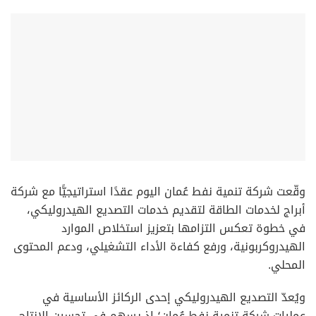
وقّعت شركة تنمية نفط عُمان اليوم عقدًا استراتيجيًّا مع شركة
أبراج لخدمات الطاقة لتقديم خدمات التصديع الهيدروليكي،
في خطوة تعكس التزامها بتعزيز استخلاص الموارد
الهيدروكربونية، ورفع كفاءة الأداء التشغيلي، ودعم المحتوى
المحلي.
ويُعدّ التصديع الهيدروليكي إحدى الركائز الأساسية في
عمليات شركة تنمية نفط عُمان؛ إذ يسهم في تحسين الإنتاج