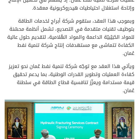
وإتاحة استغلال احتياطيات هيدروكربونية معقدة.
وبموجب هذا العقد، ستقوم شركة أبراج لخدمات الطاقة
بتوظيف تقنيات متقدمة في التصديع، تشمل أنظمة محسّنة
للمواد الحُبَيْبيّة الداعمة والمواد الهُلامية، لتقديم حلول عالية
الكفاءة تتماشى مع مستهدفات إنتاج شركة تنمية نفط
عُمان.
ويأتي هذا العقد مع توجّه شركة تنمية نفط عُمان نحو تعزيز
كفاءة العمليات وتطوير القدرات الوطنية، بما يدعم تحقيق
قيمة مستدامة ويعزّز تنافسية قطاع الطاقة في سلطنة
عُمان.