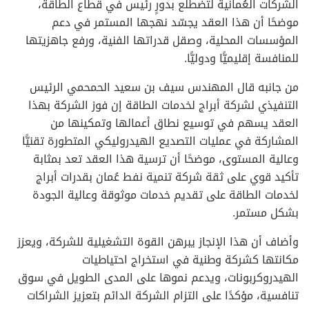
الشركات العُمانية لتضطلع بدورٍ رئيس في قطاع الطاقة،
موضحًا أن هذا العقد يجسّد نهجها المستمر في دعم
المؤسسات المحلية، وصقل قدراتها الفنية، ورفع جاهزيتها
للمنافسة إقليميًّا ودوليًّا.
من جانبه قال المهندس سيف بن سعيد الحمحمي الرئيس
التنفيذي لشركة أبراج لخدمات الطاقة إن فوز الشركة بهذا
العقد يسهم في توسيع نطاق أعمالها وتمكينها من
المشاركة في عمليات التصديع الهيدروليكي المتطورة تقنيًّا
وعالية المستوى، موضحًا أن ترسية هذا العقد تعد بمثابة
تأكيد قوي على ثقة شركة تنمية نفط عُمان بقدرات أبراج
لخدمات الطاقة على تقديم خدمات موثوقة وعالية الجودة
بشكل مستمر.
وأضاف أن هذا الإنجاز يبرهن القوة التشغيلية للشركة، ويعزز
مكانتها كشركة وطنية في استخراج احتياطيات
الهيدروكربونات، ويدعم نموها على المدى الطويل في سوق
تنافسية، مؤكدًا على التزام الشركة الدائم بتعزيز الشراكات