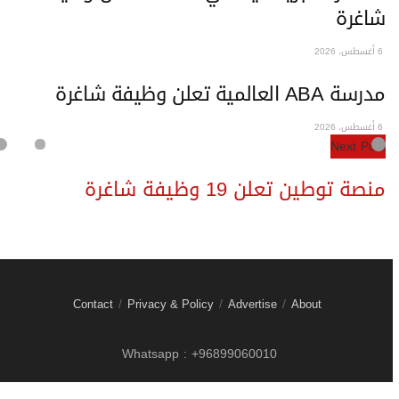
اغرة
طس، 2026
درسة ABA العالمية تعلن وظيفة شاغرة
طس، 2026
Next Pos
نصة توطين تعلن 19 وظيفة شاغرة
Contact
Privacy & Policy
Advertise
About
Whatsapp : +96899060010