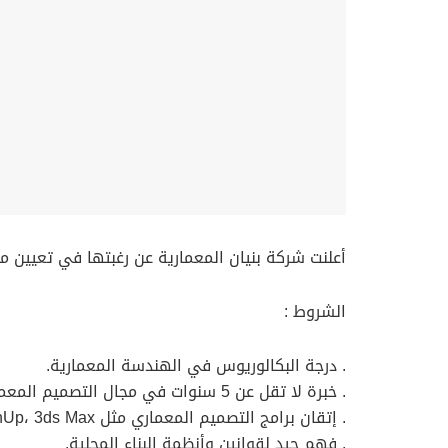
أعلنت شركة بنيان المعمارية عن رغبتها في تعيين
الشروط :
. درجة البكالوريوس في الهندسة المعمارية.
. خبرة لا تقل عن 5 سنوات في مجال التصميم المعماري.
. إتقان برامج التصميم المعماري مثل AutoCAD، Revit، SketchUp، 3ds Max، وLumion.
. فهم جيد لقوانين وأنظمة البناء المحلية.