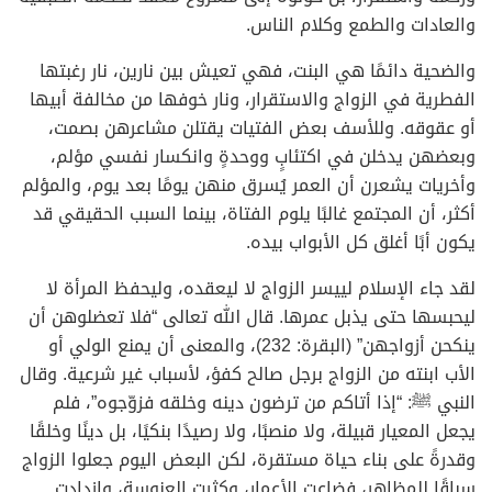
والعادات والطمع وكلام الناس.
والضحية دائمًا هي البنت، فهي تعيش بين نارين، نار رغبتها
الفطرية في الزواج والاستقرار، ونار خوفها من مخالفة أبيها
أو عقوقه. وللأسف بعض الفتيات يقتلن مشاعرهن بصمت،
وبعضهن يدخلن في اكتئابٍ ووحدةٍ وانكسار نفسي مؤلم،
وأخريات يشعرن أن العمر يُسرق منهن يومًا بعد يوم، والمؤلم
أكثر، أن المجتمع غالبًا يلوم الفتاة، بينما السبب الحقيقي قد
يكون أبًا أغلق كل الأبواب بيده.
لقد جاء الإسلام لييسر الزواج لا ليعقده، وليحفظ المرأة لا
ليحبسها حتى يذبل عمرها. قال الله تعالى “فلا تعضلوهن أن
ينكحن أزواجهن” (البقرة: 232)، والمعنى أن يمنع الولي أو
الأب ابنته من الزواج برجل صالح كفؤ، لأسباب غير شرعية. وقال
النبي ﷺ: “إذا أتاكم من ترضون دينه وخلقه فزوّجوه”، فلم
يجعل المعيار قبيلة، ولا منصبًا، ولا رصيدًا بنكيًا، بل دينًا وخلقًا
وقدرةً على بناء حياة مستقرة، لكن البعض اليوم جعلوا الزواج
سباقًا للمظاهر، فضاعت الأعمار، وكثرت العنوسة، وازدادت