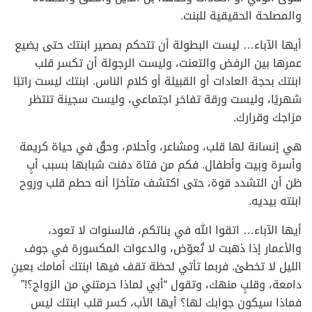
والمصلحة الحقيقية للبنت.
أيها الآباء… ليست البطولة أن تتحكم بمصير ابنتك حتى يضيع
عمرها بين الرفض والتعنت، وليست الرجولة أن تكسر قلب
ابنتك بحجة العادات أو القبيلة أو كلام الناس. ابنتك ليست راتبًا
شهريًا، وليست ورقة تفاخر اجتماعي، وليست سجينة تنتظر
مزاجك وقرارك.
هي إنسانة لها قلب، ومشاعر، وأحلام، وحقٌ في حياة كريمة
وأسرة وبيت وأطفال. فكم من فتاة دفنت شبابها بسبب أبٍ
ظن أن التشدد قوة، حتى اكتشف متأخرًا أنه حطم قلب وروح
ابنته بيديه.
أيها الآباء… اتقوا الله في بناتكم، فالسنوات لا تعود،
والأعمار إذا ذهبت لا تُعوّض، والدعوات المكسورة في جوف
الليل لا تخطئ. فربما تأتي لحظة تقف فيها ابنتك أمامك بعينٍ
دامعة، وقلبٍ منهك، وتقول “أبي لماذا حرمتني من الزواج؟!”
فماذا سيكون جوابك لها؟ أيها الأب، كسر قلب ابنتك ليس