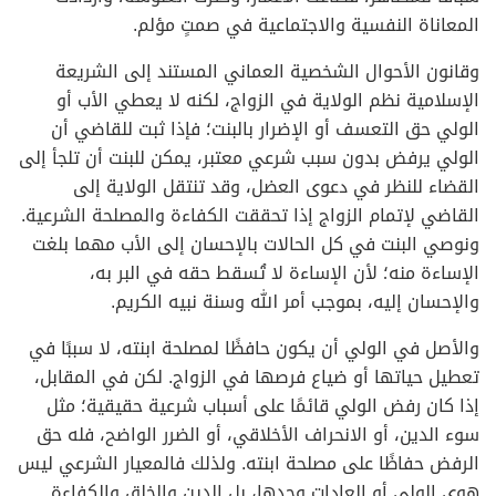
المعاناة النفسية والاجتماعية في صمتٍ مؤلم.
وقانون الأحوال الشخصية العماني المستند إلى الشريعة
الإسلامية نظم الولاية في الزواج، لكنه لا يعطي الأب أو
الولي حق التعسف أو الإضرار بالبنت؛ فإذا ثبت للقاضي أن
الولي يرفض بدون سبب شرعي معتبر، يمكن للبنت أن تلجأ إلى
القضاء للنظر في دعوى العضل، وقد تنتقل الولاية إلى
القاضي لإتمام الزواج إذا تحققت الكفاءة والمصلحة الشرعية.
ونوصي البنت في كل الحالات بالإحسان إلى الأب مهما بلغت
الإساءة منه؛ لأن الإساءة لا تُسقط حقه في البر به،
والإحسان إليه، بموجب أمر الله وسنة نبيه الكريم.
والأصل في الولي أن يكون حافظًا لمصلحة ابنته، لا سببًا في
تعطيل حياتها أو ضياع فرصها في الزواج. لكن في المقابل،
إذا كان رفض الولي قائمًا على أسباب شرعية حقيقية؛ مثل
سوء الدين، أو الانحراف الأخلاقي، أو الضرر الواضح، فله حق
الرفض حفاظًا على مصلحة ابنته. ولذلك فالمعيار الشرعي ليس
هوى الولي أو العادات وحدها، بل الدين والخلق والكفاءة