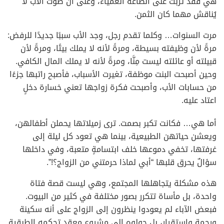
هي فقد تربّت على الطاعة العمياء، وعلى أن صوت الأب لا
يُناقش مهما كان الثمن.
مرت السنوات… وكلما تقدم رجل، وجد الأب سببًا جديدًا للرفض:
مرةً لأن وظيفته بسيطة، ومرةً لأنه لا يملك بيتًا، ومرةً لأن
قبيلته أو عائلته ليست مِنَّا، ومرةً لأنه لا يملك المال الكافي.
وحين أصبحت البنت موظفة، تغيرت الأسباب، فأصبح راتبها جزءًا
من حسابات الأب، وأصبحت فكرة زواجها تعني خسارة دخلٍ
اعتاد عليه.
أما هي… فكانت تكبر بصمت. ترى زميلاتها يحملن أطفالهن،
ويعشن حياتهن الطبيعية، بينما هي تعود كل ليلة إلى
غرفتها، تخفي دموعها خلف ابتسامةٍ متعبة، وفي داخلها
سؤالٌ يحرق قلبها “أبي لماذا حرمتني من الزواج؟!”.
هذه مشكلة يتجاهلها المجتمع، وهي ليست قصة فتاة
واحدة، بل مأساة تتكرر بصور مختلفة في كثير من البيوت.
فبعض الآباء لم يعودوا ينظرون إلى الزواج على أنه سكينة
ورحمة واستقرار، بل حولوه إلى مشروع معقد تحكمه الطبقية