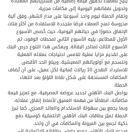
يتيح للعملاء تحقيق قيمة إضافية من مشترياتهم المعتادة
وتحويل نفقاتهم اليومية إلى مكافآت مجزية.
وتقام الحملة ليوم واحد أسبوعيًا على مدار الشهر، وفق آلية
مدروسة تمنح العملاء فرصًا متجددة للاستفادة من أكثر فئات
الإنفاق حضورًا في حياتهم اليومية، حيث خُصص الأسبوع
الأول للمطاعم، يليه الأسبوع الثاني لمحطات الوقود، ثم
الأسبوع الثالث لمتاجر البقالة. ويعكس هذا التنوع حرص البنك
على تقديم مزايا عملية تلامس احتياجات عملائه الفعلية
وتنسجم مع أولوياتهم المعيشية. ويبلغ الحد الأقصى
للاسترداد النقدي 10 ريالات عُمانية لكل عميل، على أن تُضاف
المكافآت المستحقة على شكل نقاط اللؤلؤ بعد انتهاء
الحملة.
يواصل البنك الأهلي تجديد عروضه المصرفية، مع تعزيز قيمة
مكافآته، انطلاقًا من فهمه العميق لأنماط إنفاق عملائه،
وبما يجمع بين سهولة الاستخدام والعائد المجزي. كما تبرز
الحملة تميّز بطاقات البنك الأهلي الائتمانية كوسيلة دفع
ذكية تجمع بين المرونة والمكافآت في آن واحد.
ويدعو البنك الأهلي جميع حاملي بطاقاته الائتمانية إلى