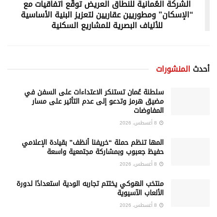
الشركة العُمانية للنطاق العريض توقّع اتفاقيات مع
“الإسكان” ومطوريين عقاريين لتعزيز البنية الأساسية
للألياف البصرية للمشاريع السكنية
أحدث
المنشورات
سلطنة عُمان تستنكر الاعتداءات على السفن في
مضيق هرمز وتدعو إلى عدم التأثير على مسار
المفاوضات
8 أغسطس، 2026
المها تنظم حملة “خريفنا أنظف” بقيادة الإعلامي
حفيظ جعبوب وبمشاركة مجتمعية واسعة
8 أغسطس، 2026
منتخب الهوكي يختتم تجاربه الودية استعدادًا لدورة
الألعاب الآسيوية
8 أغسطس، 2026