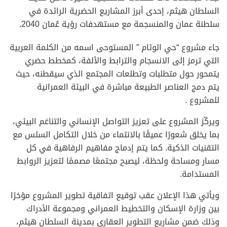
السلطان هيثم، إحدى أبرز المشاريع الحضرية الرائدة في
سلطنة عمان والمنسجمة مع مستهدفات رؤية عُمان 2040.
جاء مشروع “حي الوئام ” المستوحى اسمه من الكلمة العربية
التي ترمز إلى الانسجام والترابط والألفة، كمخطط حضري
يتمحور حول متطلبات وتطلعات المجتمع الذي سيقطنه، حيث
يتم دمج العناصر الطبيعة مباشرة في البيئة العمرانية
للمشروع .
ويركّز المشروع على تعزيز التواصل الإنساني والتناغم البيئي،
بما يخلق شعورًا عميقًا بالانتماء من خلال التكامل السلس مع
التقنيات الذكية. كما يتم إدماج مفاهيم الرفاهية في كل
مسار ومساحة ولحظة، ليصبح مجتمعًا مصممًا لتعزيز الروابط
المستدامة.
ويأتي هذا الإعلان عقب توقيع اتفاقية تطوير المشروع مؤخرًا
بين وزارة الإسكان والتخطيط العمراني ومجموعة الأدراك
وذلك ضمن مشاريع التطوير العقاري بمدينة السلطان هيثم،