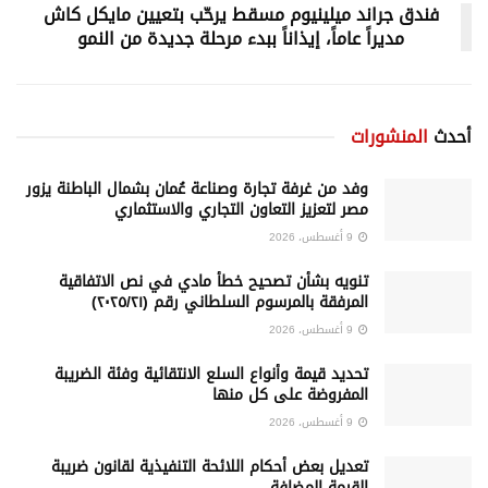
فندق جراند ميلينيوم مسقط يرحّب بتعيين مايكل كاش
مديراً عاماً، إيذاناً ببدء مرحلة جديدة من النمو
أحدث
المنشورات
وفد من غرفة تجارة وصناعة عُمان بشمال الباطنة يزور
مصر لتعزيز التعاون التجاري والاستثماري
9 أغسطس، 2026
تنويه بشأن تصحيح خطأ مادي في نص الاتفاقية
المرفقة بالمرسوم السلطاني رقم (٢٠٢٥/٢١)
9 أغسطس، 2026
تحديد قيمة وأنواع السلع الانتقائية وفئة الضريبة
المفروضة على كل منها
9 أغسطس، 2026
تعديل بعض أحكام اللائحة التنفيذية لقانون ضريبة
القيمة المضافة