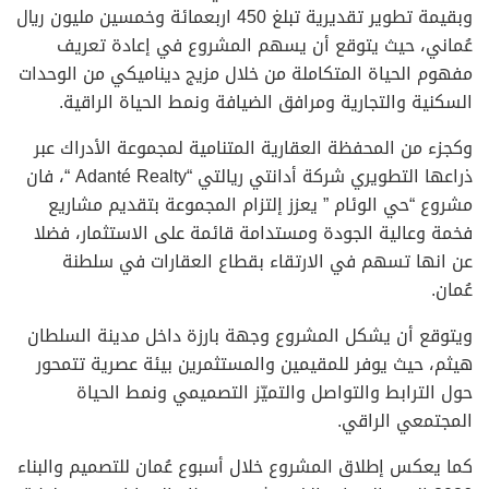
وبقيمة تطوير تقديرية تبلغ 450 اربعمائة وخمسين مليون ريال
عُماني، حيث يتوقع أن يسهم المشروع في إعادة تعريف
مفهوم الحياة المتكاملة من خلال مزيج ديناميكي من الوحدات
السكنية والتجارية ومرافق الضيافة ونمط الحياة الراقية.
وكجزء من المحفظة العقارية المتنامية لمجموعة الأدراك عبر
ذراعها التطويري شركة أدانتي ريالتي “Adanté Realty “، فان
مشروع “حي الوئام ” يعزز إلتزام المجموعة بتقديم مشاريع
فخمة وعالية الجودة ومستدامة قائمة على الاستثمار، فضلا
عن انها تسهم في الارتقاء بقطاع العقارات في سلطنة
عُمان.
ويتوقع أن يشكل المشروع وجهة بارزة داخل مدينة السلطان
هيثم، حيث يوفر للمقيمين والمستثمرين بيئة عصرية تتمحور
حول الترابط والتواصل والتميّز التصميمي ونمط الحياة
المجتمعي الراقي.
كما يعكس إطلاق المشروع خلال أسبوع عُمان للتصميم والبناء