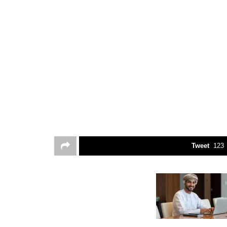
Tweet
123