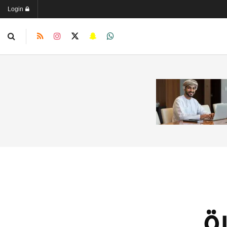
Login
ة