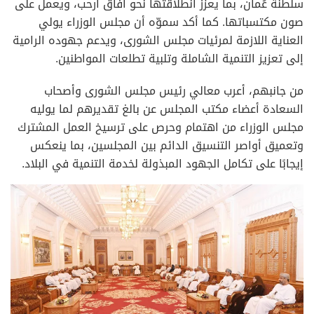
سلطنة عُمان، بما يعزز انطلاقتها نحو آفاق أرحب، ويعمل على
صون مكتسباتها. كما أكد سموّه أن مجلس الوزراء يولي
العناية اللازمة لمرئيات مجلس الشورى، ويدعم جهوده الرامية
إلى تعزيز التنمية الشاملة وتلبية تطلعات المواطنين.
من جانبهم، أعرب معالي رئيس مجلس الشورى وأصحاب
السعادة أعضاء مكتب المجلس عن بالغ تقديرهم لما يوليه
مجلس الوزراء من اهتمام وحرص على ترسيخ العمل المشترك
وتعميق أواصر التنسيق الدائم بين المجلسين، بما ينعكس
إيجابًا على تكامل الجهود المبذولة لخدمة التنمية في البلاد.