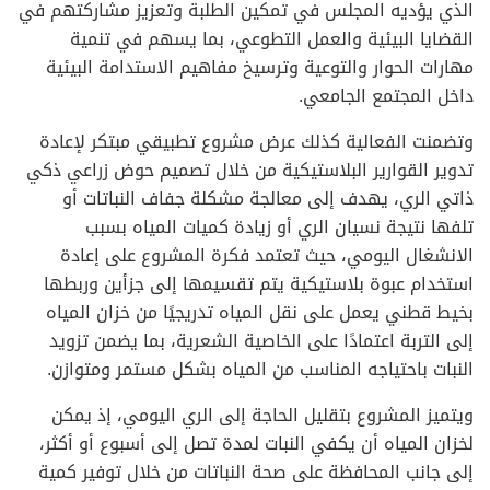
الذي يؤديه المجلس في تمكين الطلبة وتعزيز مشاركتهم في
القضايا البيئية والعمل التطوعي، بما يسهم في تنمية
مهارات الحوار والتوعية وترسيخ مفاهيم الاستدامة البيئية
داخل المجتمع الجامعي.
وتضمنت الفعالية كذلك عرض مشروع تطبيقي مبتكر لإعادة
تدوير القوارير البلاستيكية من خلال تصميم حوض زراعي ذكي
ذاتي الري، يهدف إلى معالجة مشكلة جفاف النباتات أو
تلفها نتيجة نسيان الري أو زيادة كميات المياه بسبب
الانشغال اليومي، حيث تعتمد فكرة المشروع على إعادة
استخدام عبوة بلاستيكية يتم تقسيمها إلى جزأين وربطها
بخيط قطني يعمل على نقل المياه تدريجيًا من خزان المياه
إلى التربة اعتمادًا على الخاصية الشعرية، بما يضمن تزويد
النبات باحتياجه المناسب من المياه بشكل مستمر ومتوازن.
ويتميز المشروع بتقليل الحاجة إلى الري اليومي، إذ يمكن
لخزان المياه أن يكفي النبات لمدة تصل إلى أسبوع أو أكثر،
إلى جانب المحافظة على صحة النباتات من خلال توفير كمية