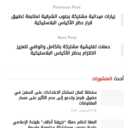
Previous Post
زيارات ميدانية مشتركة بجنوب الشرقية لمتابعة تطبيق
قرار حظر الأكياس البلاستيكية
Next Post
حملات تفتيشية مشتركة بالكامل والوافي لتعزيز
الالتزام بحظر الأكياس البلاستيكية
أحدث
المنشورات
سلطنة عُمان تستنكر الاعتداءات على السفن في
مضيق هرمز وتدعو إلى عدم التأثير على مسار
المفاوضات
8 أغسطس، 2026
المها تنظم حملة “خريفنا أنظف” بقيادة الإعلامي
حفيظ جعبوب وبمشاركة مجتمعية واسعة