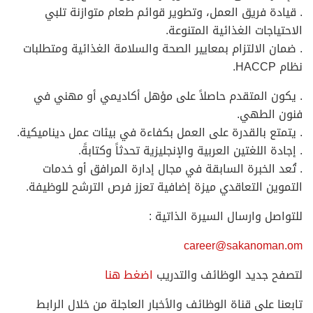
. قيادة فريق العمل، وتطوير قوائم طعام متوازنة تلبي
الاحتياجات الغذائية المتنوعة.
. ضمان الالتزام بمعايير الصحة والسلامة الغذائية ومتطلبات
نظام HACCP.
. يكون المتقدم حاصلاً على مؤهل أكاديمي أو مهني في
فنون الطهي.
. يتمتع بالقدرة على العمل بكفاءة في بيئات عمل ديناميكية.
. إجادة اللغتين العربية والإنجليزية تحدثاً وكتابةً.
. تُعد الخبرة السابقة في مجال إدارة المرافق أو خدمات
التموين التعاقدي ميزة إضافية تعزز فرص الترشح للوظيفة.
للتواصل وارسال السيرة الذاتية :
career@sakanoman.om
لتصفح جديد الوظائف والتدريب
اضغط هنا
تابعنا على قناة الوظائف والأخبار العاجلة من خلال الرابط