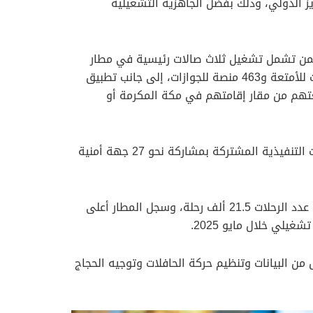
ز الدولي، وذلك بفضل الجاهزية التشغيلية
حمن تشمل تشغيل ثلاث صالات رئيسية في مطار
الملك عبدالعزيز الدولي، وهي: مجمع صالات الحج والعمرة، والصالة رقم (1)، والصالة الشمالية، والتي توفر 407 منصات للأمتعة و463 منصة للجوازات، إلى جانب تطبيق
متعتهم من مقار إقامتهم في مكة المكرمة أو
وأضاف الرئيس التنفيذي أنه تم تجهيز 20 استراحة مكيفة في المنطقة العامة بمجمع الصالات، وتفعيل غرفة العمليات التنفيذية المشتركة بمشاركة نحو 27 جهة أمنية
وأشار إلى أن مطار الملك عبدالعزيز الدولي استقبل خلال شهر مايو الماضي أكثر من 3 ملايين مسافر، فيما بلغ إجمالي عدد الرحلات 21.5 ألف رحلة، وسجل المطار أعلى
من البيانات وتنظيم حركة الحافلات وتوجيه الحجاج