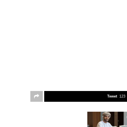
Tweet
123