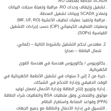
SCADA الخاصة بمحطات RO.
. تشغيل وإيقاف وحدات RO، مراقبة وتعبئة سجلات البيانات
ونماذج SCADA وبيانات تشغيل المحطة.
. مراقبة وتنفيذ عمليات تنظيف الأغشية (MF, UF, RO)
وعمليات التنظيف الكيميائي (CIP) حسب إجراءات التشغيل
القياسية (SOPs).
مهندس تحكم التشغيل بالشروط التالية – (عُماني،
شمال الباطنة – صحار)
. بكالوريوس / بكالوريوس هندسة في هندسة القوى
الكهربائية.
. خبرة من 2 إلى 3 سنوات في تشغيل الأنظمة الكهربائية في
الوقت الحقيقي وإدارة التحكم في الشبكات.
. إدارة وتوزيع إنتاج الطاقة وإدارة الأحمال لضمان توليد
موثوق واقتصادي وفق متطلبات BSA واتفاقيات شراء الطاقة
(PPA) وقواعد الصناعة واستقرار النظام.
. التنسيق في إدارة الأحمال والطاقة مع جميع الجهات