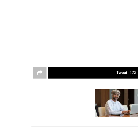
Tweet
123