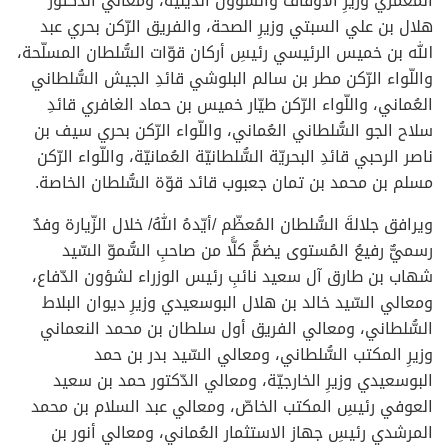
المعمري وزيرِ الأوقاف والشّؤون الدّينيّة، ومعالي الدّكتور
هلال بن علي السبتي وزيرِ الصحة، والفريق الرّكن بحري عبد
الله بن خميس الرئيسي رئيسِ أركان قوّات السُّلطان المسلّحة،
واللّواء الرّكن مطر بن سالم البلوشي قائدِ الجيش السُّلطاني
العُماني، واللّواء الرّكن طيّار خميس بن حماد الغافري قائدِ
سلاح الجو السُّلطاني العُماني، واللّواء الرّكن بحري سيف بن
ناصر الرحبي قائدِ البحريّة السُّلطانيّة العُمانيّة، واللّواء الرّكن
مسلم بن محمد بن تمان جعبوب قائد قوّة السُّلطان الخاصة.
ويرافق جلالةَ السُّلطان المُعظّم /أيّدهُ اللهُ/ خلال الزّيارة وفدٌ
رسميٌّ رفيعُ المُستوى يضمُّ كلًّا من صاحبِ السُّموّ السّيد
شهاب بن طارق آل سعيد نائبِ رئيس الوزراء لشؤون الدّفاع،
ومعالي السّيد خالد بن هلال البوسعيدي وزيرِ ديوان البلاط
السُّلطاني، ومعالي الفريق أول سلطان بن محمد النعماني
وزيرِ المكتب السُّلطاني، ومعالي السّيد بدر بن حمد
البوسعيدي وزيرِ الخارجيّة، ومعالي الدّكتور حمد بن سعيد
العوفي رئيسِ المكتب الخاصّ، ومعالي عبد السلام بن محمد
المرشدي رئيسِ جهاز الاستثمار العُماني، ومعالي أنور بن