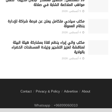
10 أغسطس.. انطلاق معسكر “أبطال الخريف” لصقل
مواهب الملاكمة الشابة في صلالة
5 أغسطس، 2026
‏مكتب سياحي متكامل يعلن عن فرصة شراكة للإدارة
بنظام العمولة
4 أغسطس، 2026
مكتب والي إبراء ينظم لقاءً بمشاركة هيئة البيئة
لمناقشة تعزيز التشجير وزيادة المسطحات الخضراء
بالولاية
4 أغسطس، 2026
Contact
Privacy & Policy
Advertise
About
Whatsapp : +96899060010