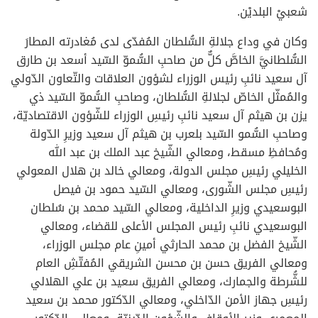
شعبيْ البلديْن.
وكان في وداع جلالةِ السُّلطان المُفدّى لدى مُغادرته المطارَ
السُّلطانيَّ الخاصَّ كلٌّ من صاحبِ السُّموّ السّيد أسعد بن طارق
آل سعيد نائبِ رئيس الوزراء لشؤون العلاقات والتّعاون الدّولي
والمُمثّل الخاصّ لجلالةِ السُّلطان، وصاحبِ السُّموّ السّيد ذي
يزن بن هيثم آل سعيد نائبِ رئيسِ الوزراء للشّؤون الاقتصاديّة،
وصاحبِ السُّمو السّيد بلعرب بن هيثم آل سعيد وزيرِ الدّولة
ومُحافظِ مسقط، ومعالي الشّيخ عبد الملك بن عبد الله
الخليلي رئيسِ مجلس الدولة، ومعالي خالد بن هلال المعولي
رئيسِ مجلس الشّورى، ومعالي السّيد حمود بن فيصل
البوسعيدي وزيرِ الداخلية، ومعالي السّيد محمد بن سُلطان
البوسعيدي نائبِ رئيس المجلس الأعلى للقضاء، ومعالي
الشّيخ الفضل بن محمد الحارثي أمينِ عام مجلس الوزراء،
ومعالي الفريق حسن بن محسن الشريقي المُفتّشِ العام
للشُّرطة والجمارك، ومعالي الفريق سعيد بن علي الهلالي
رئيسِ جهاز الأمن الدّاخلي، ومعالي الدّكتور محمد بن سعيد