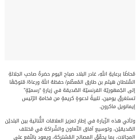
مُحاطًا برعايةِ اللهِ، غادر البلاد صباح اليوم حضرةُ صاحبِ الجلالةِ
السُّلطان هيثم بن طارق المُعظّم/ حفظهُ اللهُ ورعاهُ/ مُتوجّهًا
إلى الجُمهوريّة الفرنسيّة الصّديقة في زيارةٍ “رسميّةٍ”
تستغرقُ يومين، تلبيةً لدعوةٍ كريمةٍ من فخامةِ الرّئيس
إيمانويل ماكرون.
وتأتي هذه الزّيارة في إطار تعزيز العلاقات الثُّنائية بين البلديْن
الصّديقيْن، وتوسيع آفاق التّعاون والشّراكة في مُختلف
المجالات، بما يحقّقُ المصالح المُشتركة، ويعود بالنّفع على